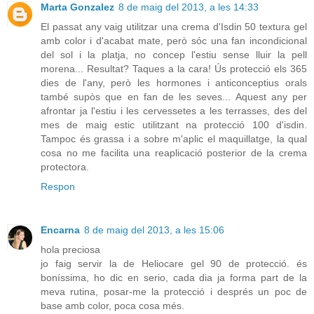
Marta Gonzalez
8 de maig del 2013, a les 14:33
El passat any vaig utilitzar una crema d'Isdin 50 textura gel
amb color i d'acabat mate, però sóc una fan incondicional
del sol i la platja, no concep l'estiu sense lluir la pell
morena... Resultat? Taques a la cara! Ús protecció els 365
dies de l'any, però les hormones i anticonceptius orals
també supòs que en fan de les seves... Aquest any per
afrontar ja l'estiu i les cervessetes a les terrasses, des del
mes de maig estic utilitzant na protecció 100 d'isdin.
Tampoc és grassa i a sobre m'aplic el maquillatge, la qual
cosa no me facilita una reaplicació posterior de la crema
protectora.
Respon
Encarna
8 de maig del 2013, a les 15:06
hola preciosa
jo faig servir la de Heliocare gel 90 de protecció. és
boníssima, ho dic en serio, cada dia ja forma part de la
meva rutina, posar-me la protecció i després un poc de
base amb color, poca cosa més.