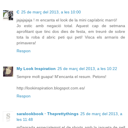
C
25 de març del 2013, a les 10:00
jajajajaja ! m encanta el look de la mini cap/abric marró!
Jo estic amb negació total. Aquest cap de setmana
aprofitant que tinc dos dies de festa, em treuré de sobre
tota la roba d abric peti qui peti! Visca els armaris de
primavera!
Respon
My Look Inspiration
25 de març del 2013, a les 10:22
Sempre molt guapa! M'encanta el resum. Petons!
http://lookinspiration.blogspot.com.es/
Respon
saralookbook · Theprettythings
25 de març del 2013, a
les 11:48
m0agrada especialemnt el de shorts amb la jaqueta de pell