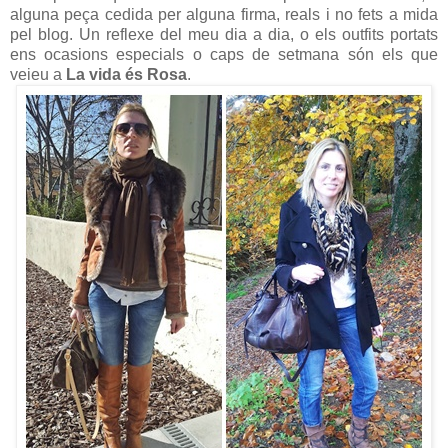
alguna peça cedida per alguna firma, reals i no fets a mida
pel blog. Un reflexe del meu dia a dia, o els outfits portats
ens ocasions especials o caps de setmana són els que
veieu a
La vida és Rosa
.