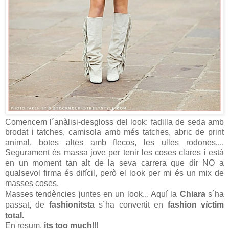
Comencem l´anàlisi-desgloss del look: fadilla de seda amb
brodat i tatches, camisola amb més tatches, abric de print
animal, botes altes amb flecos, les ulles rodones....
Segurament és massa jove per tenir les coses clares i està
en un moment tan alt de la seva carrera que dir NO a
qualsevol firma és difícil, però el look per mi és un mix de
masses coses.
Masses tendències juntes en un look...
Aquí la
Chiara
s´ha
passat, de
fashionitsta
s´ha convertit en
fashion víctim
total.
En resum,
its too much
!!!