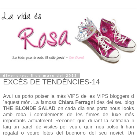
divendres, 8 de març del 2013
EXCÈS DE TENDÈNCIES-14
Avui us porto potser la més VIPS de les VIPS bloggers d
´aquest món. La famosa
Chiara Ferragni
des del seu blog
THE BLONDE SALAD
on cada dia ens porta nous looks
amb roba i complements de les firmes de luxe més
importants actualment.
Reconec que durant la setmana li
faig un parell de visites per veure quin nou bolso li han
regalat o veure fotos del buenorro del seu noviet. Un