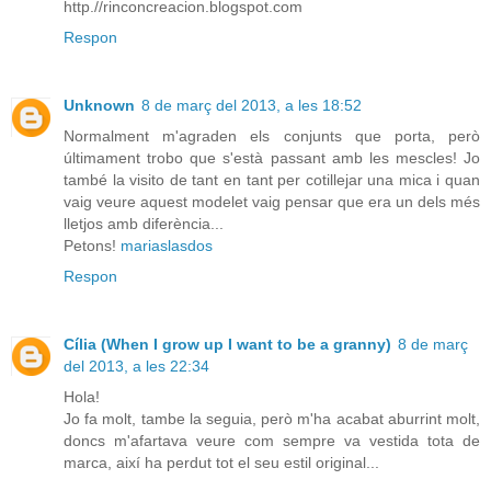
http.//rinconcreacion.blogspot.com
Respon
Unknown
8 de març del 2013, a les 18:52
Normalment m'agraden els conjunts que porta, però
últimament trobo que s'està passant amb les mescles! Jo
també la visito de tant en tant per cotillejar una mica i quan
vaig veure aquest modelet vaig pensar que era un dels més
lletjos amb diferència...
Petons!
mariaslasdos
Respon
Cília (When I grow up I want to be a granny)
8 de març
del 2013, a les 22:34
Hola!
Jo fa molt, tambe la seguia, però m'ha acabat aburrint molt,
doncs m'afartava veure com sempre va vestida tota de
marca, així ha perdut tot el seu estil original...