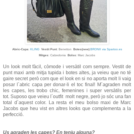
Abric-Capa
:
KLING
Vestit Punt
: Benetton
Botes(new)
:
BRONX via Spartoo.es
Mitges
: Calzedonia
Bolso
: Marc Jacobs
Un look molt fàcil, còmode i versàtil com sempre. Vestit de
punt maxi amb mitja tupida i botes altes, ja veieu que no té
gaire secret però com que el look en si no aporta molt li vaig
posar l´abric capa per donar-li el toc final! M´agraden molt
les capes, les trobo chic, femenines i super versàtils per
tot. Suposo que veieu l´outfit molt negre, però jo sóc una fan
total d´aquest color. La resta el meu bolso maxi de Marc
Jacobs que heu vist en altres looks que complementa a la
perfecció.
Us agraden les capes? En teniu alguna?