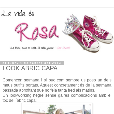
dilluns, 4 de febrer del 2013
LOOK ABRIC CAPA
Comencen setmana i si puc com sempre us poso un dels
meus outfits portats. Aquest concretament és de la setmana
passada aprofitant que no feia tanta fred als matins.
Un lookworking negre sense gaires complicacions amb el
toc de l´abric capa: