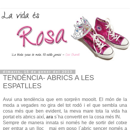
dimarts, 15 de gener del 2013
TENDÈNCIA- ABRICS A LES
ESPATLLES
Avui una tendència que em sorprèn mooolt. El món de la
moda a vegades no gira del tot rodó i el que sembla una
cosa més que ben evident, la meva mare tota la vida ha
portat els abrics així,
ara
s´ha convertit en la cosa més IN.
Sempre de manera innata si només he de sortir del cotxe
per entrar a un lloc mai em poso l´abric sencer només a