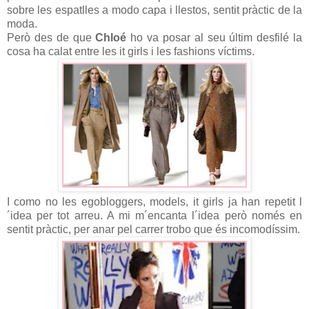
sobre les espatlles a modo capa i llestos, sentit pràctic de la
moda.
Però des de que
Chloé
ho va posar al seu últim desfilé la
cosa ha calat entre les it girls i les fashions víctims.
I como no les egobloggers, models, it girls ja han repetit l
´idea per tot arreu. A mi m´encanta l´idea però només en
sentit pràctic, per anar pel carrer trobo que és incomodíssim.