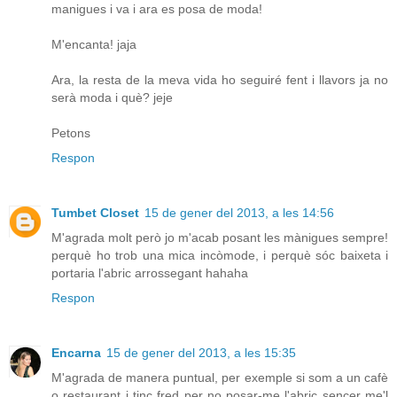
manigues i va i ara es posa de moda!
M'encanta! jaja
Ara, la resta de la meva vida ho seguiré fent i llavors ja no
serà moda i què? jeje
Petons
Respon
Tumbet Closet
15 de gener del 2013, a les 14:56
M'agrada molt però jo m'acab posant les mànigues sempre!
perquè ho trob una mica incòmode, i perquè sóc baixeta i
portaria l'abric arrossegant hahaha
Respon
Encarna
15 de gener del 2013, a les 15:35
M'agrada de manera puntual, per exemple si som a un cafè
o restaurant i tinc fred per no posar-me l'abric sencer me'l