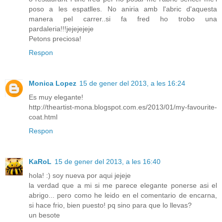
poso a les espatlles. No aniria amb l'abric d'aquesta
manera pel carrer..si fa fred ho trobo una
pardaleria!!!jejejejeje
Petons preciosa!
Respon
Monica Lopez
15 de gener del 2013, a les 16:24
Es muy elegante!
http://theartist-mona.blogspot.com.es/2013/01/my-favourite-
coat.html
Respon
KaRoL
15 de gener del 2013, a les 16:40
hola! :) soy nueva por aqui jejeje
la verdad que a mi si me parece elegante ponerse asi el
abrigo... pero como he leido en el comentario de encarna,
si hace frio, bien puesto! pq sino para que lo llevas?
un besote