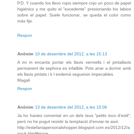
P.D. Y cuando los llevo rojos siempre cojo un poco de papel
higiénico y me quito el "excedente" presionando los labios
sobre el papel. Suele funcionar, se queda el color como
más fijo.
Respon
Anònim
10 de desembre del 2012, a les 15:13
A mi m encanta portar els llavis vermells i el pintallavis
permanent de sephora es infalible. Pots anar a dormir amb
els llavis pintats i k l endemà segueixin impecables.
Magali
Respon
Anònim
13 de desembre del 2012, a les 10:06
Ja ho havies comentat en un dels teus "petits tocs d'estil",
però no he pogut resistir la temptació d'enviar-te això:
http://estefaniapersonalshopper.blogspot.com.es/2012/12/a
nouk.html#more