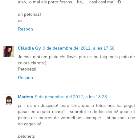
aixó, jo mai els porto foscos... bé,,... casi casi mai! :D
un petonàs!
eli
Respon
Clàudia Gy
9 de desembre del 2012, a les 17:58
Jo casi mai em pinto els llavis, pero si ho faig mels pinto de
colors clarets:)
Petonets!!
Respon
Marieta
9 de desembre del 2012, a les 18:23
ja... es un despiste! però crec que a totes ens ha pogut
pasar en alguna ocasió... sobretot lo de les dents! quan et
pintes els morros de vermell per exemple... hi ha molt risc
en cagar-la!
petonets