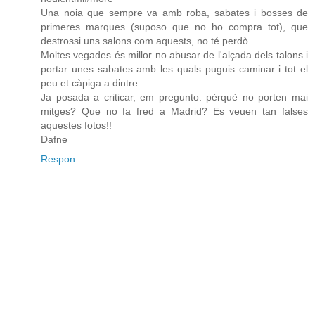
Una noia que sempre va amb roba, sabates i bosses de
primeres marques (suposo que no ho compra tot), que
destrossi uns salons com aquests, no té perdò.
Moltes vegades és millor no abusar de l'alçada dels talons i
portar unes sabates amb les quals puguis caminar i tot el
peu et càpiga a dintre.
Ja posada a criticar, em pregunto: pèrquè no porten mai
mitges? Que no fa fred a Madrid? Es veuen tan falses
aquestes fotos!!
Dafne
Respon