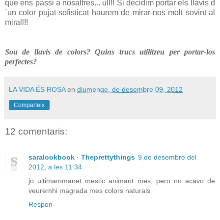
que ens passi a nosaltres... ull!! Si decidim portar els llavis d
´un color pujat sofisticat haurem de mirar-nos molt sovint al
mirall!!
Sou de llavis de colors? Quins trucs utilitzeu per portar-los
perfectes?
LA VIDA ÉS ROSA
en
diumenge, de desembre 09, 2012
Comparteix
12 comentaris:
saralookbook · Theprettythings
9 de desembre del
2012, a les 11:34
jo ultimammanet mestic animant mes, pero no acavo de
veuremhi magrada mes colors naturals
Respon