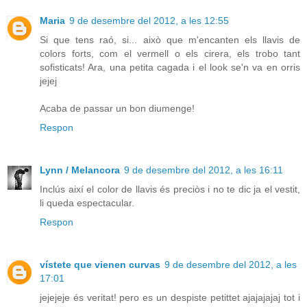
Maria
9 de desembre del 2012, a les 12:55
Si que tens raó, si... això que m'encanten els llavis de
colors forts, com el vermell o els cirera, els trobo tant
sofisticats! Ara, una petita cagada i el look se'n va en orris
jejej
Acaba de passar un bon diumenge!
Respon
Lynn / Melancora
9 de desembre del 2012, a les 16:11
Inclús així el color de llavis és preciòs i no te dic ja el vestit,
li queda espectacular.
Respon
vístete que vienen curvas
9 de desembre del 2012, a les
17:01
jejejeje és veritat! pero es un despiste petittet ajajajajaj tot i