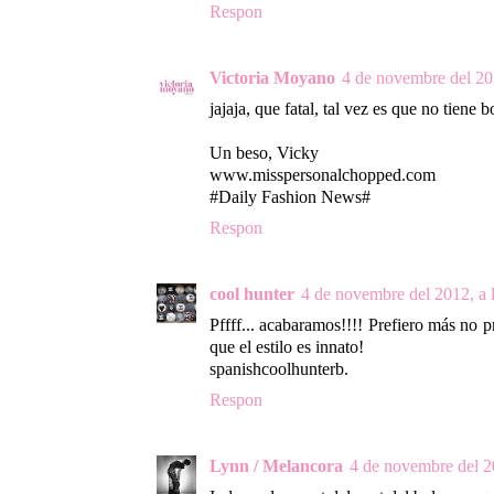
Respon
Victoria Moyano
4 de novembre del 201
jajaja, que fatal, tal vez es que no tiene 
Un beso, Vicky
www.misspersonalchopped.com
#Daily Fashion News#
Respon
cool hunter
4 de novembre del 2012, a 
Pffff... acabaramos!!!! Prefiero más no 
que el estilo es innato!
spanishcoolhunterb.
Respon
Lynn / Melancora
4 de novembre del 20