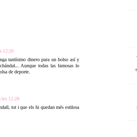
s 12:26
nga tantísimo dinero para un bolso así y
chándal... Aunque todas las famosas lo
olsa de deporte.
 les 12:28
dall, tot i que els hi quedan més estilosa