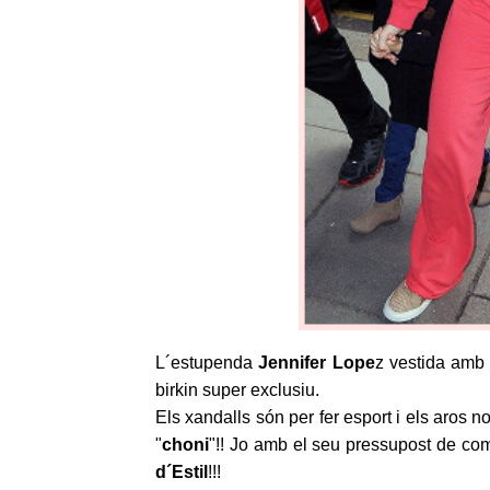
L´estupenda
Jennifer Lope
z vestida amb 
birkin super exclusiu.
Els xandalls són per fer esport i els aros 
"
choni
"!! Jo amb el seu pressupost de com
d´Estil
!!!