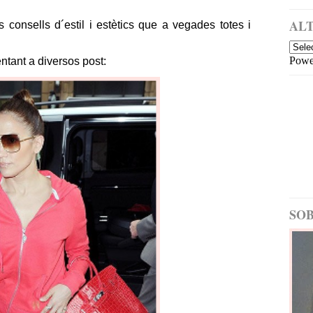
a
i
m
ALT
nsells d´estil i estètics que a vegades totes i
é
s
Powe
ntant a diversos post:
re
c
e
nt
E
nt
ra
d
a
m
é
SOB
s
a
nt
ig
a