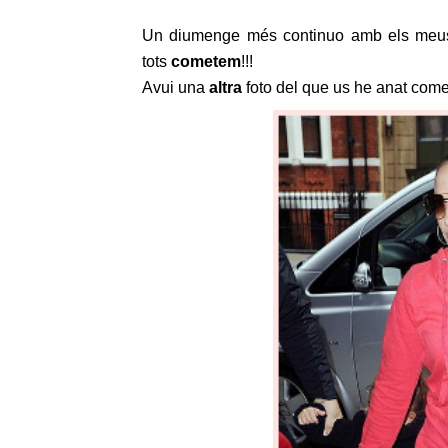
Un diumenge més continuo amb els meus co
tots
cometem
!!!
Avui una
altra
foto del que us he anat come