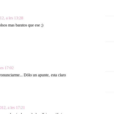
2, a les 13:28
bolsos mas baratos que ese ;)
les 17:02
pronunciarme... Dólo un apunte, esta claro
12, a les 17:21