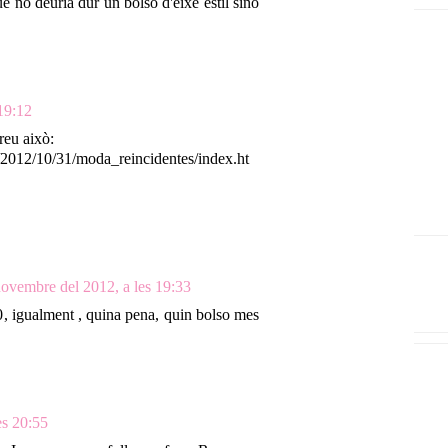
e no deuria dur un bolso d'eixe estil sino
19:12
reu això:
2012/10/31/moda_reincidentes/index.ht
novembre del 2012, a les 19:33
, igualment , quina pena, quin bolso mes
es 20:55