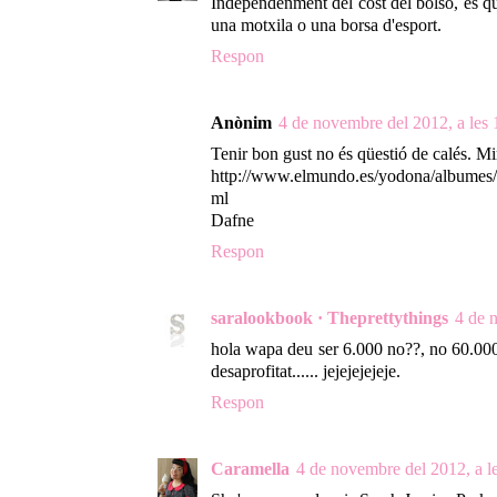
Independenment del cost del bolso, es qu
una motxila o una borsa d'esport.
Respon
Anònim
4 de novembre del 2012, a les 
Tenir bon gust no és qüestió de calés. Mi
http://www.elmundo.es/yodona/albumes/
ml
Dafne
Respon
saralookbook · Theprettythings
4 de 
hola wapa deu ser 6.000 no??, no 60.000
desaprofitat...... jejejejejeje.
Respon
Caramella
4 de novembre del 2012, a l