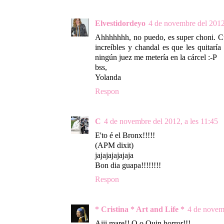
Elvestidordeyo
4 de novembre del 2012,
Ahhhhhhh, no puedo, es super choni. C
increíbles y chandal es que les quitarí
ningún juez me metería en la cárcel :-P
bss,
Yolanda
Respon
C
4 de novembre del 2012, a les 11:45
E'to é el Bronx!!!!!
(APM dixit)
jajajajajajaja
Bon dia guapa!!!!!!!!
Respon
* Cristina * Art and Life *
4 de novemb
Aiii mare!! O.o Quin horror!!!