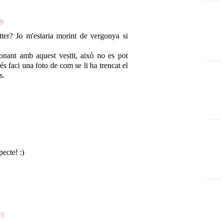
29
r? Jo m'estaria morint de vergonya si
ionant amb aquest vestit, això no es pot
és faci una foto de com se li ha trencat el
s.
ecte! :)
45