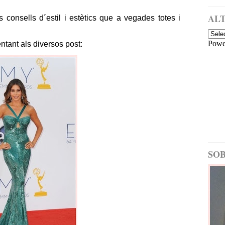
a
i
m
ALT
nsells d´estil i estètics que a vegades totes i
é
s
Powe
ntant als diversos post:
re
c
e
nt
E
nt
ra
d
a
m
é
SOB
s
a
nt
ig
a