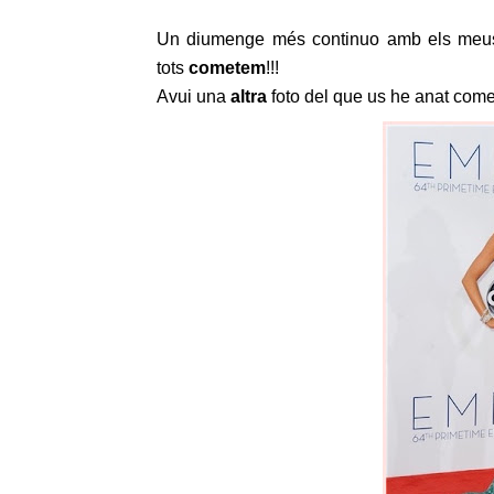
Un diumenge més continuo amb els meus co
tots
cometem
!!!
Avui una
altra
foto del que us he anat come