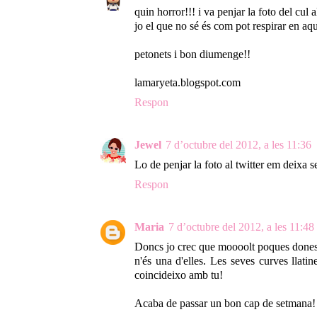
quin horror!!! i va penjar la foto del cul a
jo el que no sé és com pot respirar en aqu
petonets i bon diumenge!!
lamaryeta.blogspot.com
Respon
Jewel
7 d’octubre del 2012, a les 11:36
Lo de penjar la foto al twitter em deixa se
Respon
Maria
7 d’octubre del 2012, a les 11:48
Doncs jo crec que moooolt poques dones 
n'és una d'elles. Les seves curves llat
coincideixo amb tu!
Acaba de passar un bon cap de setmana!