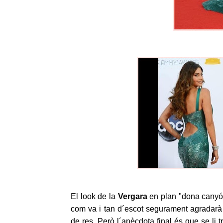
El look de la
Vergara
en plan "dona canyó"
com va i tan d´escot segurament agradarà 
de res. Però l´anècdota final és que se li tre