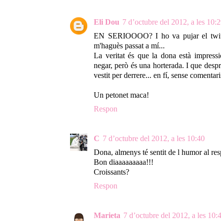
Eli Dou
7 d’octubre del 2012, a les 10:
EN SERIOOOO? I ho va pujar el twitte
m'haguès passat a mí...
La veritat és que la dona està impress
negar, però és una horterada. I que despr
vestit per derrere... en fí, sense comentari
Un petonet maca!
Respon
C
7 d’octubre del 2012, a les 10:40
Dona, almenys té sentit de l humor al resp
Bon diaaaaaaaaa!!!
Croissants?
Respon
Marieta
7 d’octubre del 2012, a les 10: