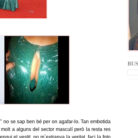
BU
 no se sap ben bé per on agafar-lo. Tan embotida
molt a alguns del sector masculí però la resta res
nqui el vestit, no m´extranya la veritat, faci la foto