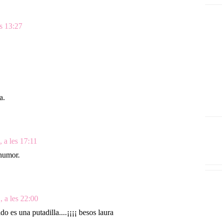
es 13:27
a.
, a les 17:11
humor.
, a les 22:00
do es una putadilla....¡¡¡¡ besos laura