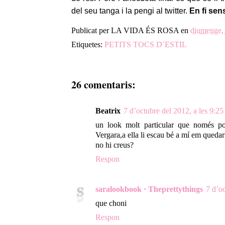
del seu tanga i la pengi al twitter.
En fi sen
Publicat per
LA VIDA ÉS ROSA
en
diumenge, 
Etiquetes:
PETITS TOCS D´ESTIL
26 comentaris:
Beatrix
7 d’octubre del 2012, a les 9:25
un look molt particular que només po
Vergara,a ella li escau bé a mí em quedari
no hi creus?
Respon
saralookbook · Theprettythings
7 d’oc
que choni
Respon