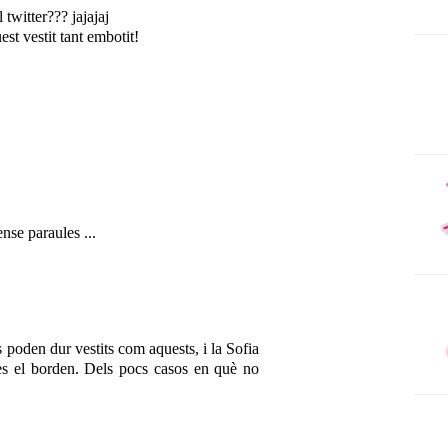
l twitter??? jajajaj
est vestit tant embotit!
nse paraules ...
poden dur vestits com aquests, i la Sofia
ines el borden. Dels pocs casos en què no