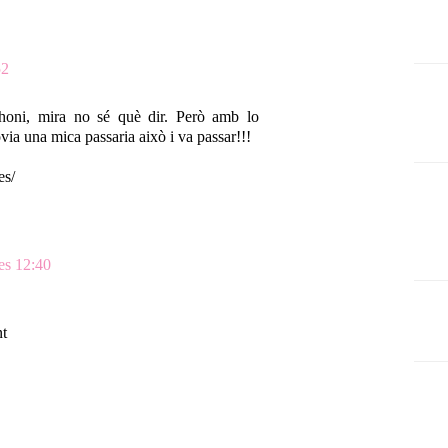
52
choni, mira no sé què dir. Però amb lo
ia una mica passaria això i va passar!!!
es/
les 12:40
nt