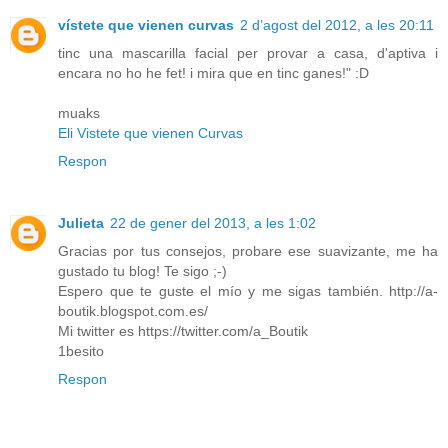
vístete que vienen curvas
2 d’agost del 2012, a les 20:11
tinc una mascarilla facial per provar a casa, d'aptiva i
encara no ho he fet! i mira que en tinc ganes!" :D
muaks
Eli Vistete que vienen Curvas
Respon
Julieta
22 de gener del 2013, a les 1:02
Gracias por tus consejos, probare ese suavizante, me ha
gustado tu blog! Te sigo ;-)
Espero que te guste el mío y me sigas también. http://a-
boutik.blogspot.com.es/
Mi twitter es https://twitter.com/a_Boutik
1besito
Respon