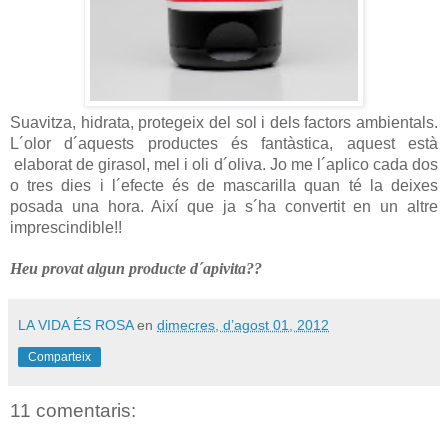
Suavitza, hidrata, protegeix del sol i dels factors ambientals.
L´olor d´aquests productes és fantàstica, aquest està
elaborat de girasol, mel i oli d´oliva. Jo me l´aplico cada dos
o tres dies i l´efecte és de mascarilla quan té la deixes
posada una hora. Així que ja s´ha convertit en un altre
imprescindible!!
Heu provat algun producte d´apivita??
LA VIDA ÉS ROSA
en
dimecres, d’agost 01, 2012
Comparteix
11 comentaris: