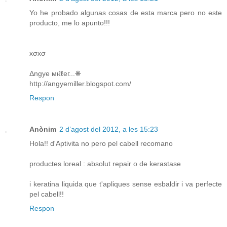
Yo he probado algunas cosas de esta marca pero no este
producto, me lo apunto!!!
xσxσ
Δngye мιℓℓeг...❋
http://angyemiller.blogspot.com/
Respon
Anònim
2 d’agost del 2012, a les 15:23
Hola!! d'Aptivita no pero pel cabell recomano
productes loreal : absolut repair o de kerastase
i keratina liquida que t'apliques sense esbaldir i va perfecte
pel cabell!!
Respon