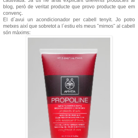
cautivada. Ja us he anat explicant diferents productes al
blog, però de veritat producte que provo producte que em
convenç.
El d´avui un acondicionador per cabell tenyit. Jo potro
metxes així que sobretot a l´estiu els meus "mimos" al cabell
són màxims: