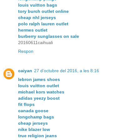
louis vuitton bags
tory burch outlet online
cheap nhl jerseys
polo ralph lauren outlet
hermes outlet
burberry sunglasses on sale
20160611caihuali
Respon
caiyan
27 d’octubre del 2016, a les 8:16
lebron james shoes
louis vuitton outlet
michael kors watches
adidas yeezy boost
fit flops
canada goose
longchamp bags
cheap jerseys
nike blazer low
true religion jeans