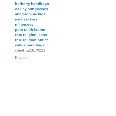
burberry handbags
oakley sunglasses
abercrombie kids
michael kors
nfl jerseys
polo ralph lauren
true religion jeans
true religion outlet
celine handbags
chenlina20170221
Respon