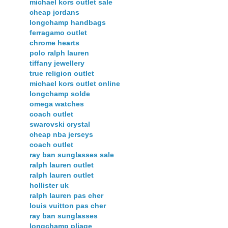
michael kors outlet sale
cheap jordans
longchamp handbags
ferragamo outlet
chrome hearts
polo ralph lauren
tiffany jewellery
true religion outlet
michael kors outlet online
longchamp solde
omega watches
coach outlet
swarovski crystal
cheap nba jerseys
coach outlet
ray ban sunglasses sale
ralph lauren outlet
ralph lauren outlet
hollister uk
ralph lauren pas cher
louis vuitton pas cher
ray ban sunglasses
longchamp pliage