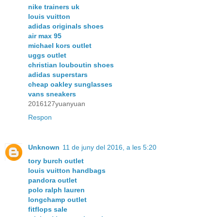
nike trainers uk
louis vuitton
adidas originals shoes
air max 95
michael kors outlet
uggs outlet
christian louboutin shoes
adidas superstars
cheap oakley sunglasses
vans sneakers
2016127yuanyuan
Respon
Unknown
11 de juny del 2016, a les 5:20
tory burch outlet
louis vuitton handbags
pandora outlet
polo ralph lauren
longchamp outlet
fitflops sale