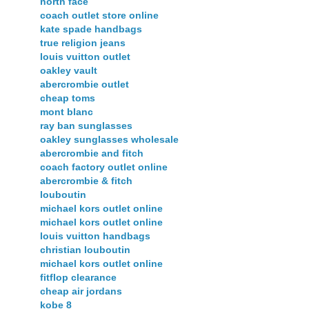
north face
coach outlet store online
kate spade handbags
true religion jeans
louis vuitton outlet
oakley vault
abercrombie outlet
cheap toms
mont blanc
ray ban sunglasses
oakley sunglasses wholesale
abercrombie and fitch
coach factory outlet online
abercrombie & fitch
louboutin
michael kors outlet online
michael kors outlet online
louis vuitton handbags
christian louboutin
michael kors outlet online
fitflop clearance
cheap air jordans
kobe 8