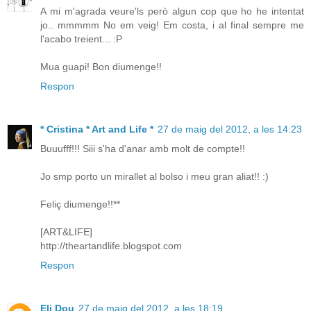
A mi m'agrada veure'ls però algun cop que ho he intentat
jo.. mmmmm No em veig! Em costa, i al final sempre me
l'acabo treient... :P
Mua guapi! Bon diumenge!!
Respon
* Cristina * Art and Life *
27 de maig del 2012, a les 14:23
Buuufff!!! Siii s'ha d'anar amb molt de compte!!
Jo smp porto un mirallet al bolso i meu gran aliat!! :)
Feliç diumenge!!**
[ART&LIFE]
http://theartandlife.blogspot.com
Respon
Eli Dou
27 de maig del 2012, a les 18:19