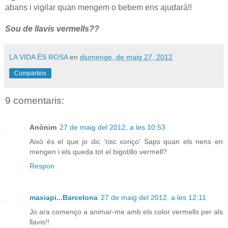
abans i vigilar quan mengem o bebem ens ajudarà!!
Sou de llavis vermells??
LA VIDA ÉS ROSA
en
diumenge, de maig 27, 2012
Comparteix
9 comentaris:
Anònim
27 de maig del 2012, a les 10:53
Això és el que jo dic 'risc xoriço' Saps quan els nens en
mengen i els queda tot el bigotillo vermell?
Respon
maxiapi...Barcelona
27 de maig del 2012, a les 12:11
Jo ara començo a animar-me amb els color vermells per als
llavis!!