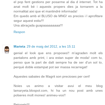
el pop fent gestions per posarme al dia d internet. Tot ha
anat molt bé i aquests propers dies ja tornarem a la
normalitat aixi que et mantindré informada!
Em quedo amb el BLUSO de MNG! es precios i l aprofitare
segur aquest estiu!!!
Una abraçada guapaaaaaaaaa!!!
Respon
Marieta
29 de maig del 2012, a les 15:11
genial el look que ens proposes!! m'agraden molt els
pantalons amb print, i ara estan super de moda! com tu,
penso que la part de dalt sempre ha de ser d'un sol to,
perquè doble estampat pot ser massa recarregat!
Aquestes sabates de Magrit son precioses per cert!
Noies us animo a visitar avui el meu blog
lamaryeta.blospot.com, hi ha un nou post amb unes
polseres molt mones! animeu-vos!!
Petonets!!!