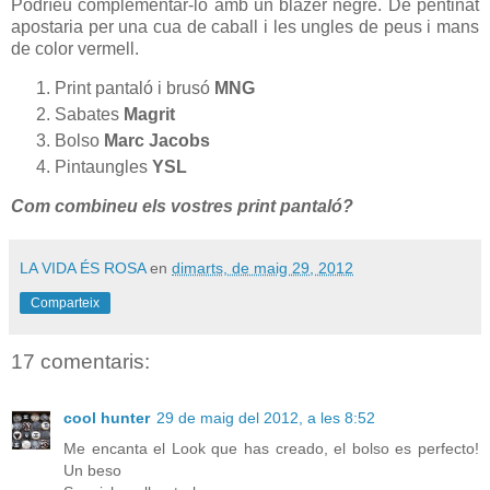
Podríeu complementar-lo amb un blazer negre. De pentinat
apostaria per una cua de caball i les ungles de peus i mans
de color vermell.
Print pantaló i brusó
MNG
Sabates
Magrit
Bolso
Marc Jacobs
Pintaungles
YSL
Com combineu els vostres print pantaló?
LA VIDA ÉS ROSA
en
dimarts, de maig 29, 2012
Comparteix
17 comentaris:
cool hunter
29 de maig del 2012, a les 8:52
Me encanta el Look que has creado, el bolso es perfecto!
Un beso