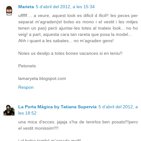
Marieta
5 d’abril del 2012, a les 15:34
ufffff.... a veure, aquest look es dificil d ificil!! les peces per
separat m'agraden(el bolso es mono i el vestit i les mitjes
tenen un pas) però ajuntar-les totes al mateix look... no ho
veig! a part, aquesta cara tan rareta que posa la model...
Ahh i quant a les sabates... no m'agraden gens!
Noies us desitjo a totes bones vacances si en teniu!!
Petonets
lamaryeta.blogspot.com
Respon
La Porta Màgica by Tatiana Supervia
5 d’abril del 2012, a
les 18:52
una mica d'ecces. jajaja s'ha de tenirlos ben posats!!!pero
el vestit monissim!!!!
i el bolso també m'agrada molt!