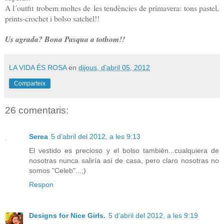
A l´outfit trobem moltes de les tendències de primavera: tons pastel,
prints-crochet i bolso satchel!!
Us agrada? Bona Pasqua a tothom!!
LA VIDA ÉS ROSA
en
dijous, d’abril 05, 2012
Comparteix
26 comentaris:
Serea
5 d’abril del 2012, a les 9:13
El vestido es precioso y el bolso también...cualquiera de
nosotras nunca saliría así de casa, pero claro nosotras no
somos "Celeb"...;)
Respon
Designs for Nice Girls.
5 d’abril del 2012, a les 9:19