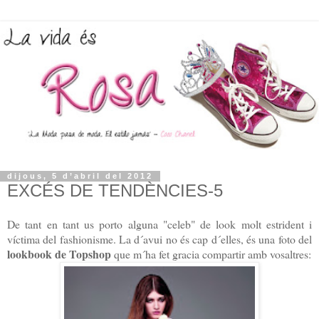
dijous, 5 d’abril del 2012
EXCÉS DE TENDÈNCIES-5
De tant en tant us porto alguna "celeb" de look molt estrident i
víctima del fashionisme. La d´avui no és cap d´elles, és una foto del
lookbook de Topshop
que m´ha fet gracia compartir amb vosaltres: