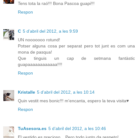
Tens tota la raó!!! Bona Pascoa guapi!!!
Respon
C
5 d’abril del 2012, a les 9:59
UN nooooooo rotund!
Potser alguna cosa per separat pero tot junt es com una
mona de pasqua!
Que tinguis un cap de setmana fantàstic
guapaaaaaaaaaaaa!!!!
Respon
Kristalle
5 d’abril del 2012, a les 10:14
Quin vestit mes bonic!!! m'encanta, espero la teva visita♥
Respon
TuAsesora.es
5 d’abril del 2012, a les 10:46
El vestido es precioso....Pero todo junto da respeto!