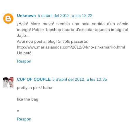
Unknown
5 d’abril del 2012, a les 13:22
¡Hola! Mare meva! sembla una noia sortida d'un còmic
manga! Potser Topshop hauría d'explotar aquesta imatge al
Japó...
Avui nou post al blog! Si vols passarte:
http://www.mariaslasdos.com/2012/04/no-sin-amarillo.html
Un petó
Respon
CUP OF COUPLE
5 d’abril del 2012, a les 13:35
pretty in pink! haha
like the bag
x
Respon