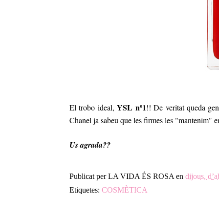
YSL nº1
El trobo ideal,
!! De veritat queda gen
Chanel ja sabeu que les firmes les "mantenim" en
Us agrada??
Publicat per
LA VIDA ÉS ROSA
en
dijous, d’a
Etiquetes:
COSMÈTICA