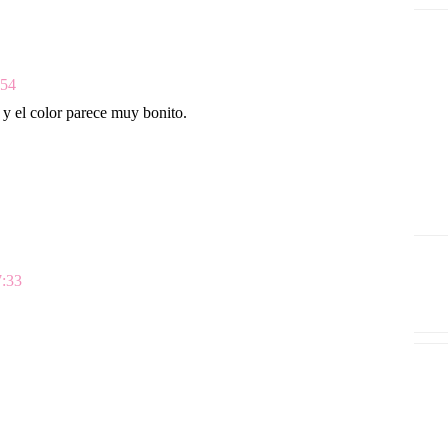
:54
 y el color parece muy bonito.
7:33