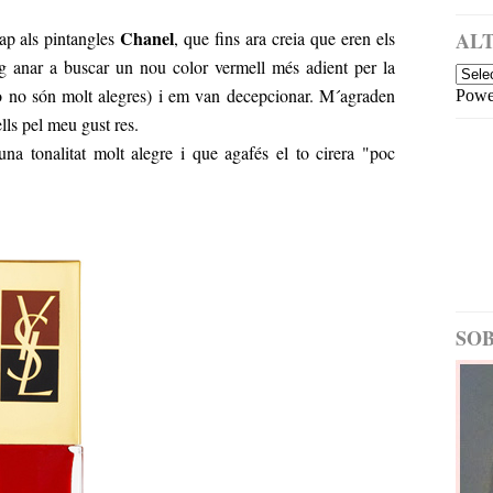
a
i
m
Chanel
cap als pintangles
, que fins ara creia que eren els
ALT
é
g anar a buscar un nou color vermell més adient per la
s
erò no són molt alegres) i em van decepcionar. M´agraden
Powe
re
c
lls pel meu gust res.
e
una tonalitat molt alegre i que agafés el to cirera "poc
nt
E
nt
ra
d
a
m
é
SOB
s
a
nt
ig
a