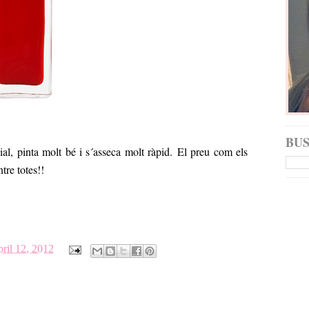
BU
ial, pinta molt bé i s´asseca molt ràpid. El preu com els
tre totes!!
bril 12, 2012