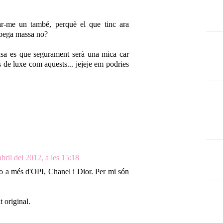
ar-me un també, perquè el que tinc ara
 pega massa no?
pasa es que segurament serà una mica car
 de luxe com aquests... jejeje em podries
bril del 2012, a les 15:18
o a més d'OPI, Chanel i Dior. Per mi són
 original.