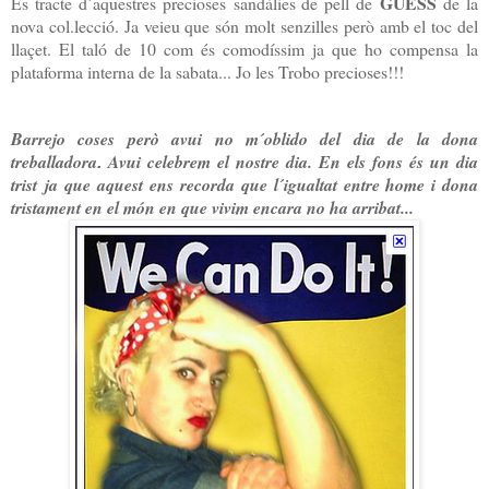
GUESS
És tracte d´aquestres precioses sandàlies de pell de
de la
nova col.lecció. Ja veieu que són molt senzilles però amb el toc del
llaçet. El taló de 10 com és comodíssim ja que ho compensa la
plataforma interna de la sabata... Jo les Trobo precioses!!!
Barrejo coses però avui no m´oblido del dia de la dona
treballadora
Avui celebrem el nostre dia. En els fons és un dia
.
trist ja que aquest ens recorda que l´igualtat entre home i dona
tristament en el món en que vivim encara no ha arribat...