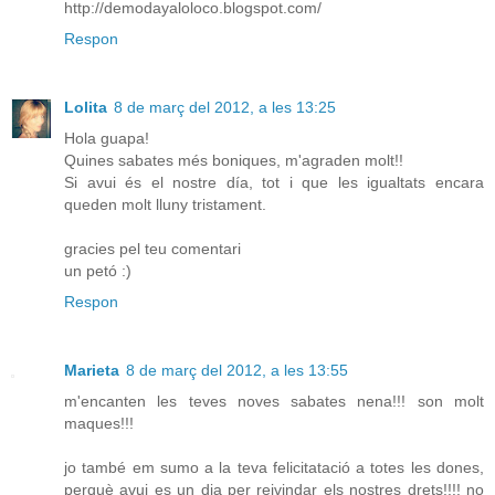
http://demodayaloloco.blogspot.com/
Respon
Lolita
8 de març del 2012, a les 13:25
Hola guapa!
Quines sabates més boniques, m'agraden molt!!
Si avui és el nostre día, tot i que les igualtats encara
queden molt lluny tristament.
gracies pel teu comentari
un petó :)
Respon
Marieta
8 de març del 2012, a les 13:55
m'encanten les teves noves sabates nena!!! son molt
maques!!!
jo també em sumo a la teva felicitatació a totes les dones,
perquè avui es un dia per reivindar els nostres drets!!!! no