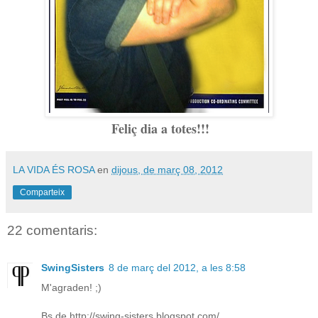
Feliç dia a totes!!!
LA VIDA ÉS ROSA
en
dijous, de març 08, 2012
Comparteix
22 comentaris:
SwingSisters
8 de març del 2012, a les 8:58
M'agraden! ;)
Bs de http://swing-sisters.blogspot.com/