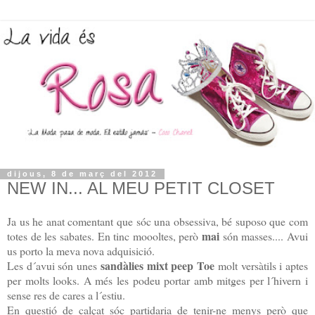
dijous, 8 de març del 2012
NEW IN... AL MEU PETIT CLOSET
Ja us he anat comentant que sóc una obsessiva, bé suposo que com
mai
totes de les sabates. En tinc moooltes, però
són masses.... Avui
us porto la meva nova adquisició.
sandàlies mixt peep Toe
Les d´avui són unes
molt versàtils i aptes
per molts looks. A més les podeu portar amb mitges per l´hivern i
sense res de cares a l´estiu.
En questió de calçat sóc partidaria de tenir-ne menys però que