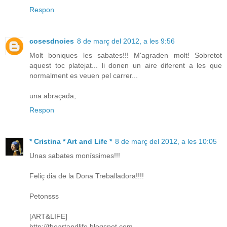
Respon
cosesdnoies
8 de març del 2012, a les 9:56
Molt boniques les sabates!!! M'agraden molt! Sobretot
aquest toc platejat... li donen un aire diferent a les que
normalment es veuen pel carrer...
una abraçada,
Respon
* Cristina * Art and Life *
8 de març del 2012, a les 10:05
Unas sabates moníssimes!!!
Feliç dia de la Dona Treballadora!!!!
Petonsss
[ART&LIFE]
http://theartandlife.blogspot.com