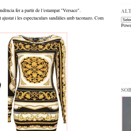
a
i
m
dència fer a partir de l´estampat "Versace".
ALT
é
tit ajustat i les espectaculars sandàlies amb taconazo. Com
s
Powe
re
c
e
nt
E
nt
ra
d
a
m
é
SOB
s
a
nt
ig
a