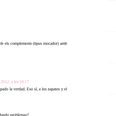
mb els complements (tipus mocador) amb
 2012, a les 10:17
ado la verdad. Eso sí, a los zapatos y el
 dando problemas?