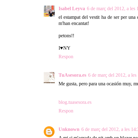
Isabel Leyva
6 de març del 2012, a les 
el estampat del vestit ha de ser per un
m'han encantat!
petons!!
I♥NY
Respon
TuAsesora.es
6 de març del 2012, a les
Me gusta, pero para una ocasión muy, mu
blog.tuasesora.es
Respon
Unknown
6 de març del 2012, a les 14
A mi si m'agrada,de nit amb un blazer ne