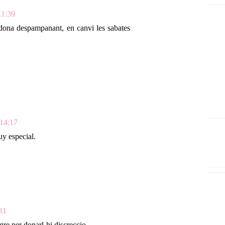
11:39
a dona despampanant, en canvi les sabates
 14:17
y especial.
:31
gre per donarl-hi discreccio