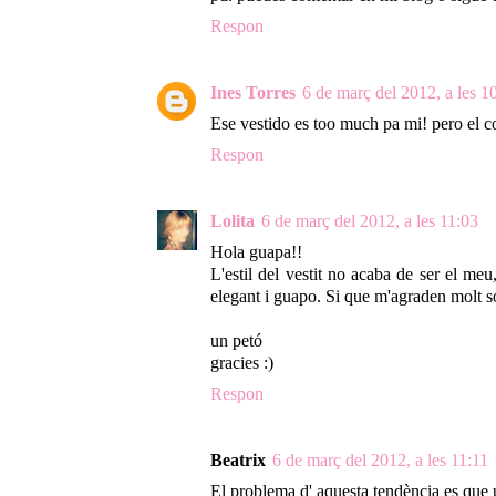
Respon
Ines Torres
6 de març del 2012, a les 1
Ese vestido es too much pa mi! pero el c
Respon
Lolita
6 de març del 2012, a les 11:03
Hola guapa!!
L'estil del vestit no acaba de ser el m
elegant i guapo. Si que m'agraden molt só
un petó
gracies :)
Respon
Beatrix
6 de març del 2012, a les 11:11
El problema d' aquesta tendència es que 