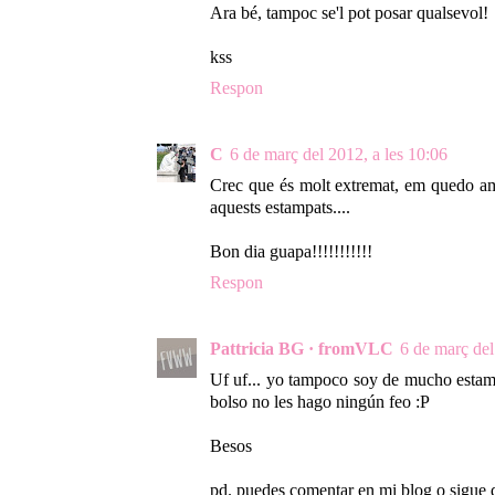
Ara bé, tampoc se'l pot posar qualsevol!
kss
Respon
C
6 de març del 2012, a les 10:06
Crec que és molt extremat, em quedo a
aquests estampats....
Bon dia guapa!!!!!!!!!!!
Respon
Pattricia BG · fromVLC
6 de març del
Uf uf... yo tampoco soy de mucho estamp
bolso no les hago ningún feo :P
Besos
pd. puedes comentar en mi blog o sigue