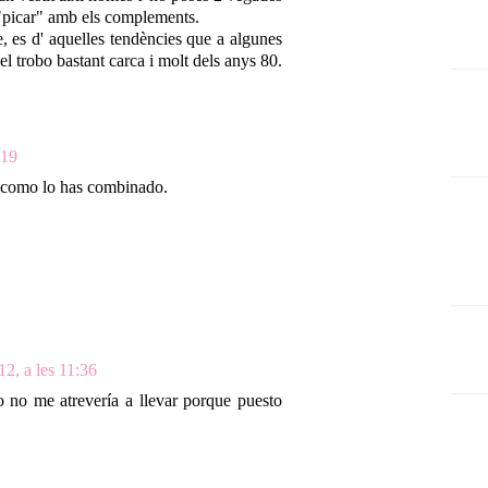
r "picar" amb els complements.
e, es d' aquelles tendències que a algunes
 el trobo bastant carca i molt dels anys 80.
:19
 como lo has combinado.
12, a les 11:36
o no me atrevería a llevar porque puesto