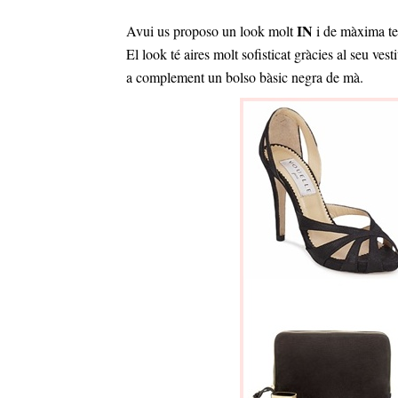
IN
Avui us proposo un look molt
i de màxima ten
El look té aires molt sofisticat gràcies al seu ves
a complement un bolso bàsic negra de mà.