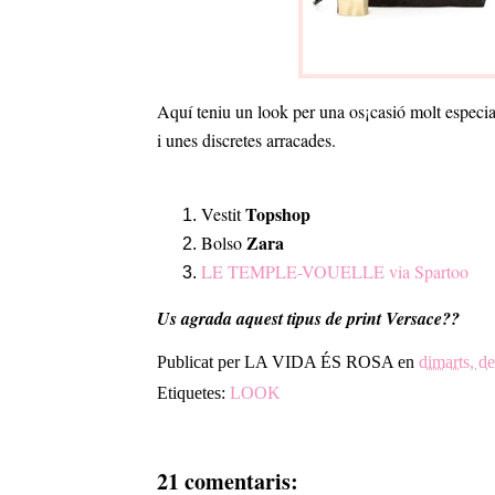
Aquí teniu un look per una os¡casió molt especia
i unes discretes arracades.
Topshop
Vestit
Zara
Bolso
LE TEMPLE-VOUELLE via Spartoo
Us agrada aquest tipus de print Versace??
Publicat per
LA VIDA ÉS ROSA
en
dimarts, d
Etiquetes:
LOOK
21 comentaris: