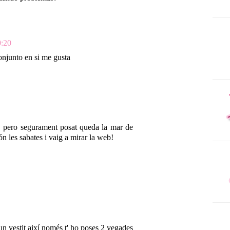
0:20
onjunto en si me gusta
eu, pero segurament posat queda la mar de
n les sabates i vaig a mirar la web!
un vestit així només t' ho poses 2 vegades