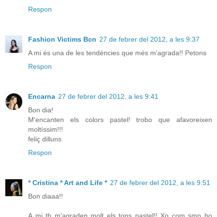
Respon
Fashion Victims Bcn
27 de febrer del 2012, a les 9:37
A mi és una de les tendències que més m'agrada!! Petons
Respon
Encarna
27 de febrer del 2012, a les 9:41
Bon dia!
M'encanten els colors pastel! trobo que afavoreixen
moltíssim!!!
feliç dilluns
Respon
* Cristina * Art and Life *
27 de febrer del 2012, a les 9:51
Bon diaaa!!
A mi tb m'agraden molt els tons pastel!! Xo com smp ho