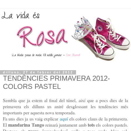
dilluns, 27 de febrer del 2012
TENDÈNCIES PRIMAVERA 2012-
COLORS PASTEL
Sembla que ja estem al final del túnel, així que a pocs dies de la
primavera els dilluns us aniré desglossant les tendències més
importants per aquesta nova temporada.
Fa uns dies ja us vaig explicar
aquí
els colors claus de la primavera.
mandarina Tango
tots
El
reinarà juntament amb
els colors pastels.
roses
Destaco els
: "empolvados", vells o tocs nude, blau cel,