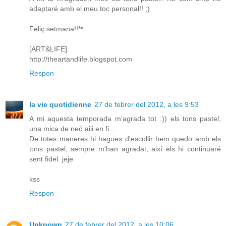
adaptaré amb el meu toc personal!! ;)
Feliç setmana!!**
[ART&LIFE]
http://theartandlife.blogspot.com
Respon
la vie quotidienne
27 de febrer del 2012, a les 9:53
A mi aquesta temporada m'agrada tot :)) els tons pastel,
una mica de neó aiii en fi...
De totes maneres hi hagues d'escollir hem quedo amb els
tons pastel, sempre m'han agradat, així els hi continuaré
sent fidel. jeje
kss
Respon
Unknown
27 de febrer del 2012, a les 10:06