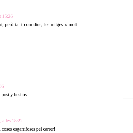
s 15:26
i, però tal i com dius, les mitges x molt
:06
post y besitos
 a les 18:22
coses esgarrifoses pel carrer!