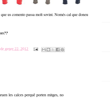
el que us comento passa molt sovint. Només cal que doneu
tges??
de gener 22, 2012
 veuen les calces perquè porten mitges, no