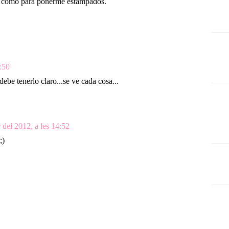
s, como para ponerme estampados.
:50
ebe tenerlo claro...se ve cada cosa...
 del 2012, a les 14:52
;)