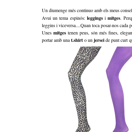
Un diumenge més continuo amb els meus consells 
leggings
mitges
Avui un tema espinós:
i
. Perq
leggins i viceversa....Quan toca posar-nos cada 
mitges
Unes
tenen peus, són més fines, elega
t.shirt
jersei
portar amb una
o un
de punt curt q