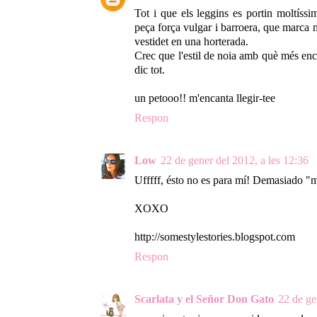
Tot i que els leggins es portin moltís
peça força vulgar i barroera, que marca 
vestidet en una horterada.
Crec que l'estil de noia amb què més en
dic tot.
un petooo!! m'encanta llegir-tee
Respon
Low
22 de gener del 2012, a les 12:36
Ufffff, ésto no es para mí! Demasiado "
XOXO
http://somestylestories.blogspot.com
Respon
Scarlata y el Señor Don Gato
22 de ge