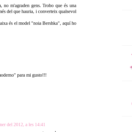
sim, no m'agraden gens. Trobo que és una
més del que hauria, i converteix qualsevol
caixa és el model "noia Bershka", aquí ho
moderno" para mi gusto!!!
ner del 2012, a les 14:41