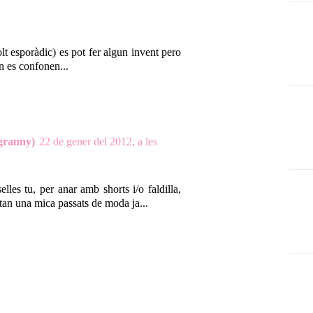
lt esporàdic) es pot fer algun invent pero
n es confonen...
 granny)
22 de gener del 2012, a les
lles tu, per anar amb shorts i/o faldilla,
stan una mica passats de moda ja...