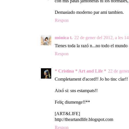
con mis patas jamoneras ni los normale
Demasiado moderno par ami tambien.
Respon
mónica t.
22 de gener del 2012, a les 14
Tienes toda la razó n...no todo el mundo d
Respon
* Cristina * Art and Life *
22 de gener
Completament d'acord!! Jo ho tinc clar!! 
Aixó si: sns estampats!!
Feliç diumenge!!**
[ART&LIFE]
http://theartandlife.blogspot.com
Respon