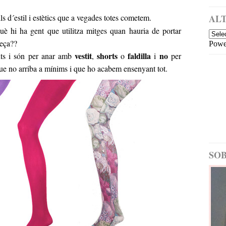
a
i
m
d´estil i estètics que a vegades totes cometem.
ALT
é
uè hi ha gent que utilitza mitges quan hauria de portar
s
peça??
Powe
re
vestit
shorts
faldilla
no
c
nts i són per anar amb
,
o
i
per
e
ue no arriba a mínims i que ho acabem ensenyant tot.
nt
E
nt
ra
d
a
m
é
SOB
s
a
nt
ig
a