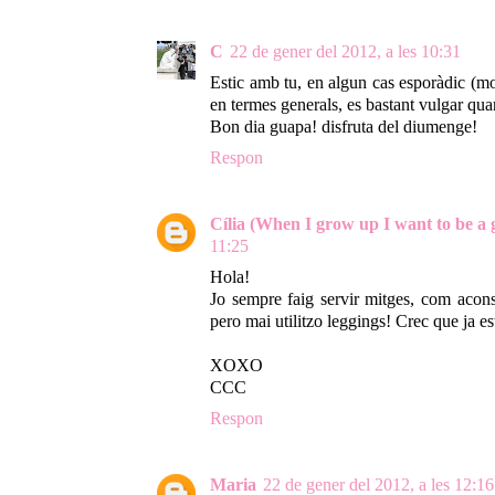
C
22 de gener del 2012, a les 10:31
Estic amb tu, en algun cas esporàdic (mo
en termes generals, es bastant vulgar qua
Bon dia guapa! disfruta del diumenge!
Respon
Cília (When I grow up I want to be a
11:25
Hola!
Jo sempre faig servir mitges, com aconse
pero mai utilitzo leggings! Crec que ja e
XOXO
CCC
Respon
Maria
22 de gener del 2012, a les 12:16