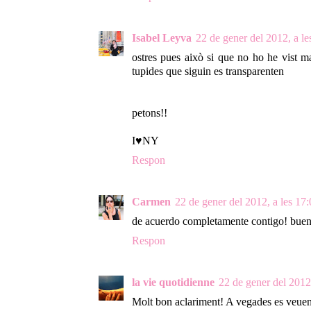
Isabel Leyva
22 de gener del 2012, a le
ostres pues això si que no ho he vist ma
tupides que siguin es transparenten
petons!!
I♥NY
Respon
Carmen
22 de gener del 2012, a les 17
de acuerdo completamente contigo! buen 
Respon
la vie quotidienne
22 de gener del 2012,
Molt bon aclariment! A vegades es veuen 