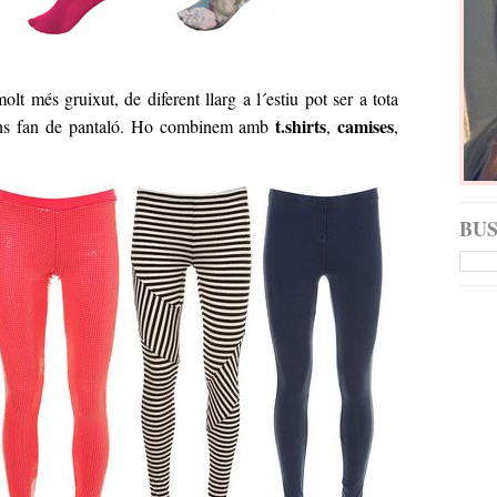
olt més gruixut, de diferent llarg a l´estiu pot ser a tota
t.shirts
camises
i ens fan de pantaló. Ho combinem amb
,
,
BU