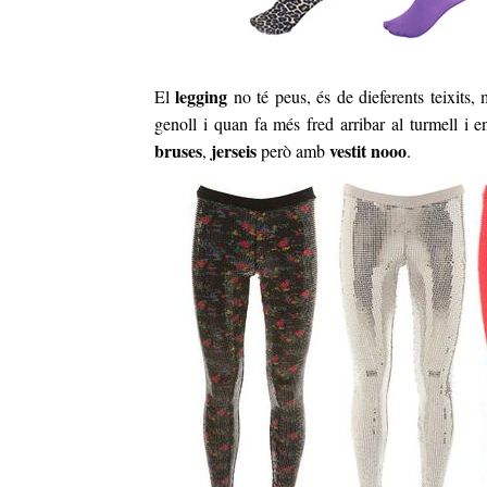
legging
El
no té peus, és de dieferents teixits, m
genoll i quan fa més fred arribar al turmell 
bruses
jerseis
vestit nooo
,
però amb
.