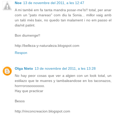
Noe
13 de novembre del 2011, a les 12:47
A mi també em fa tanta mandra posar-me'ls!! total, per anar
com un "pato mareao" com diu la Sonia... millor vaig amb
un taló més baix, no quedo tan malament i no em passo el
dia/nit patint.
Bon diumenge!!
http://belleza-y-naturaleza.blogspot.com
Respon
Olga Nieto
13 de novembre del 2011, a les 13:28
No hay peor cosas que ver a algien con un look total, un
estilazo que te mueres y tambaleandose en los taconazos,
horrrorosooooooo.
Hay que practicar
Besos
http://rinconcreacion.blogspot.com