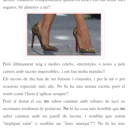
segures, bé almenys a mi!!
Però últimament veig a moltes
celebs
,
streetstyles
o noies a pels
carrers amb
tacons impossibles
...i em fan molta mandra!!
Els tacons de dia han de ser baixets i còmodes, i per la nit o per
ocasions especials més alts. No hi ha una norma escrita però el
sentit comú l´hem d´aplicar sempre!!
no
Però sí donat el cas
sabeu caminar amb sabates de tacó us
No
no
recomano totalment de portar-ne.
hi ha cosa més horrible que
saber caminar amb un parell de tacons, i semblar que estem
"trepitjant raïm" o semblar un "ànec marejat"!!! No hi ha truc