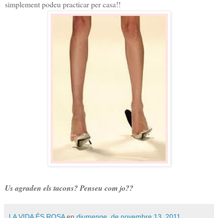
simplement podeu practicar per casa!!
Us agraden els tacons? Penseu com jo??
LA VIDA ÉS ROSA
en
diumenge, de novembre 13, 2011