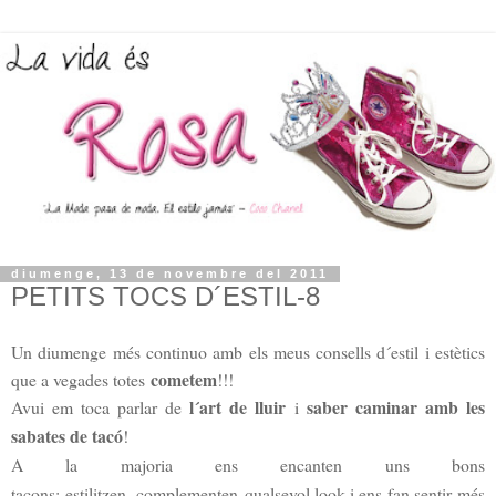
diumenge, 13 de novembre del 2011
PETITS TOCS D´ESTIL-8
Un diumenge més continuo amb els meus consells d´estil i estètics
cometem
que a vegades totes
!!!
l´art de lluir
saber caminar amb les
Avui em toca parlar de
i
sabates de tacó
!
A la majoria ens encanten uns bons
tacons: estilitzen, complementen qualsevol look i ens fan sentir més