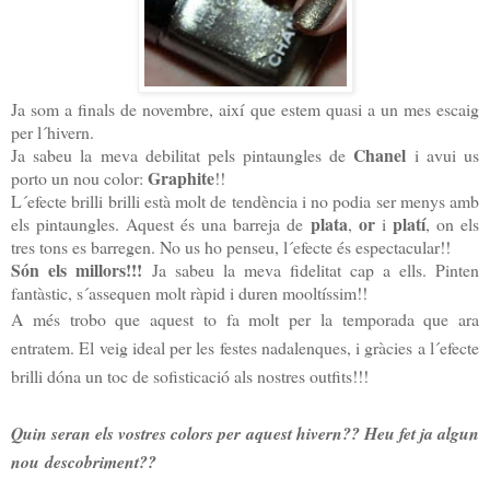
Ja som a finals de novembre, així que estem quasi a un mes escaig
per l´hivern.
Chanel
Ja sabeu la meva debilitat pels pintaungles de
i avui us
Graphite
porto un nou color:
!!
L´efecte brilli brilli està molt de tendència i no podia ser menys amb
plata
or
platí
els pintaungles. Aquest és una barreja de
,
i
, on els
tres tons es barregen. No us ho penseu, l´efecte és espectacular!!
Són els millors!!!
Ja sabeu la meva fidelitat cap a ells. Pinten
fantàstic, s´assequen molt ràpid i duren mooltíssim!!
A més trobo que aquest to fa molt per la temporada que ara
entratem. El veig ideal per les festes nadalenques, i gràcies a l´efecte
brilli dóna un toc de sofisticació als nostres outfits!!!
Quin seran els vostres colors per aquest hivern?? Heu fet ja algun
nou descobriment??