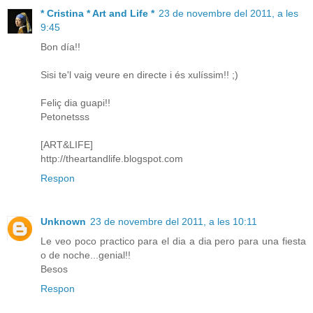
* Cristina * Art and Life *
23 de novembre del 2011, a les
9:45
Bon día!!
Sisi te'l vaig veure en directe i és xulíssim!! ;)
Feliç dia guapi!!
Petonetsss
[ART&LIFE]
http://theartandlife.blogspot.com
Respon
Unknown
23 de novembre del 2011, a les 10:11
Le veo poco practico para el dia a dia pero para una fiesta
o de noche...genial!!
Besos
Respon