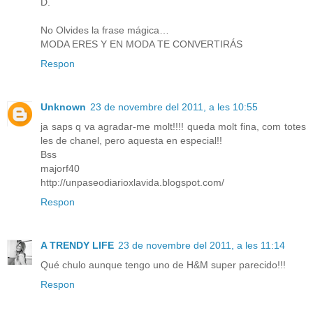
D.
No Olvides la frase mágica…
MODA ERES Y EN MODA TE CONVERTIRÁS
Respon
Unknown
23 de novembre del 2011, a les 10:55
ja saps q va agradar-me molt!!!! queda molt fina, com totes
les de chanel, pero aquesta en especial!!
Bss
majorf40
http://unpaseodiarioxlavida.blogspot.com/
Respon
A TRENDY LIFE
23 de novembre del 2011, a les 11:14
Qué chulo aunque tengo uno de H&M super parecido!!!
Respon