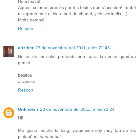
Hola maca!
Aquest color es preciós per les festes que s´acosten! també
m´agrada molt el blau marí de chanel, y els vermells...:)
Molts petons!
Respon
aitziber
23 de novembre del 2011, a les 22:45
No es de mi color preferido pero para la noche quedara
genial
besitos
aitziber.s
Respon
Unknown
23 de novembre del 2011, a les 23:24
Hi!
Me gusta mucho tu blog, yotambién soy muy fan de los
pintauñas, hahahaha!