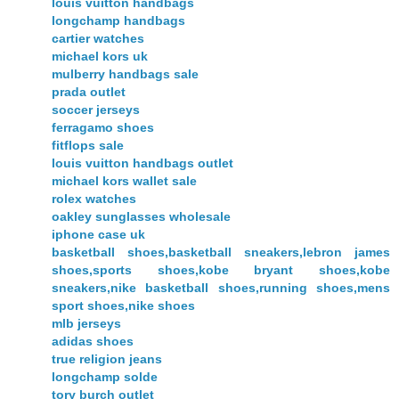
louis vuitton handbags
longchamp handbags
cartier watches
michael kors uk
mulberry handbags sale
prada outlet
soccer jerseys
ferragamo shoes
fitflops sale
louis vuitton handbags outlet
michael kors wallet sale
rolex watches
oakley sunglasses wholesale
iphone case uk
basketball shoes,basketball sneakers,lebron james
shoes,sports shoes,kobe bryant shoes,kobe
sneakers,nike basketball shoes,running shoes,mens
sport shoes,nike shoes
mlb jerseys
adidas shoes
true religion jeans
longchamp solde
tory burch outlet