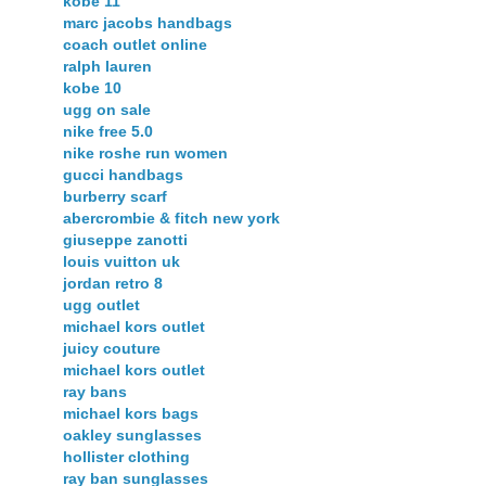
kobe 11
marc jacobs handbags
coach outlet online
ralph lauren
kobe 10
ugg on sale
nike free 5.0
nike roshe run women
gucci handbags
burberry scarf
abercrombie & fitch new york
giuseppe zanotti
louis vuitton uk
jordan retro 8
ugg outlet
michael kors outlet
juicy couture
michael kors outlet
ray bans
michael kors bags
oakley sunglasses
hollister clothing
ray ban sunglasses