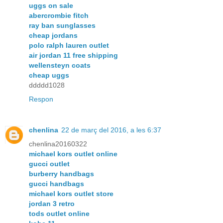
uggs on sale
abercrombie fitch
ray ban sunglasses
cheap jordans
polo ralph lauren outlet
air jordan 11 free shipping
wellensteyn coats
cheap uggs
ddddd1028
Respon
chenlina
22 de març del 2016, a les 6:37
chenlina20160322
michael kors outlet online
gucci outlet
burberry handbags
gucci handbags
michael kors outlet store
jordan 3 retro
tods outlet online