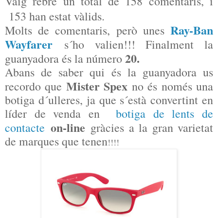
Vaig rebre un total de 158 comentaris, i
153 han estat vàlids.
Ray-Ban
Molts de comentaris, però unes
Wayfarer
s´ho valien!!!
Finalment la
20
.
guanyadora és la número
Abans de saber qui és la guanyadora us
Mister Spex
recordo que
no és només una
botiga d´ulleres, ja que s´està convertint en
líder de venda en
botiga de lents de
on-line
contacte
gràcies a la gran varietat
de marques que tenen
!!!!