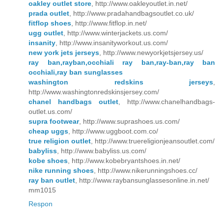
oakley outlet store
, http://www.oakleyoutlet.in.net/
prada outlet
, http://www.pradahandbagsoutlet.co.uk/
fitflop shoes
, http://www.fitflop.in.net/
ugg outlet
, http://www.winterjackets.us.com/
insanity
, http://www.insanityworkout.us.com/
new york jets jerseys
, http://www.newyorkjetsjersey.us/
ray ban,rayban,occhiali ray ban,ray-ban,ray ban
occhiali,ray ban sunglasses
washington redskins jerseys
,
http://www.washingtonredskinsjersey.com/
chanel handbags outlet
, http://www.chanelhandbags-
outlet.us.com/
supra footwear
, http://www.suprashoes.us.com/
cheap uggs
, http://www.uggboot.com.co/
true religion outlet
, http://www.truereligionjeansoutlet.com/
babyliss
, http://www.babyliss.us.com/
kobe shoes
, http://www.kobebryantshoes.in.net/
nike running shoes
, http://www.nikerunningshoes.cc/
ray ban outlet
, http://www.raybansunglassesonline.in.net/
mm1015
Respon