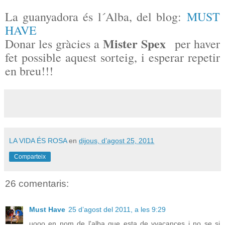
La guanyadora és l´Alba, del blog:
MUST
HAVE
Mister Spex
Donar les gràcies a
per haver
fet possible
aquest sorteig, i esperar repetir
en breu!!!
LA VIDA ÉS ROSA
en
dijous, d’agost 25, 2011
Comparteix
26 comentaris:
Must Have
25 d’agost del 2011, a les 9:29
uooo en nom de l'alba que esta de vvacances i no se si