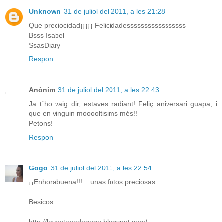
Unknown
31 de juliol del 2011, a les 21:28
Que preciocidad¡¡¡¡¡ Felicidadesssssssssssssssss
Bsss Isabel
SsasDiary
Respon
Anònim
31 de juliol del 2011, a les 22:43
Ja t´ho vaig dir, estaves radiant! Feliç aniversari guapa, i
que en vinguin mooooltisims més!!
Petons!
Respon
Gogo
31 de juliol del 2011, a les 22:54
¡¡Enhorabuena!!! ...unas fotos preciosas.
Besicos.
http://laventanadegogo.blogspot.com/