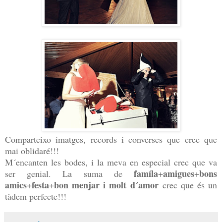
Comparteixo imatges, records i converses que crec que
mai oblidaré!!!
M´encanten les bodes, i la meva en especial crec que va
famíla
amigues
bons
ser genial. La suma de
+
+
amics
festa
bon menjar i molt d´amor
+
+
crec que és un
tàdem perfecte!!!