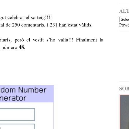
a
i
m
ALT
é
ut celebrar el sorteig!!!!
s
tal de 250 comentaris, i 231 han estat vàlids.
Powe
re
c
e
aris, però el vestit s´ho valia!!! Finalment la
nt
48
la número
.
E
nt
ra
d
a
m
é
SOB
s
a
nt
ig
a