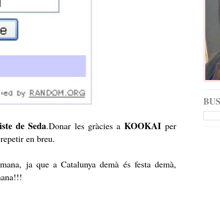
BU
iste de Seda
KOOKAI
.
Donar les gràcies a
per
 repetir en breu.
setmana, ja que a Catalunya demà és festa demà,
mana!!!