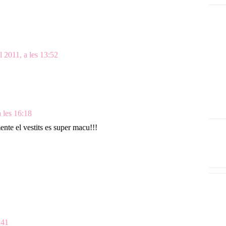
l 2011, a les 13:52
a les 16:18
ente el vestits es super macu!!!
:41