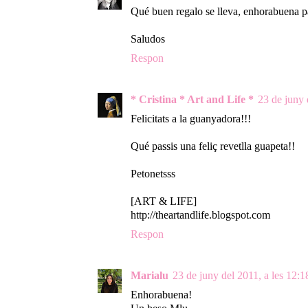
Qué buen regalo se lleva, enhorabuena pa
Saludos
Respon
* Cristina * Art and Life *
23 de juny 
Felicitats a la guanyadora!!!
Qué passis una feliç revetlla guapeta!!
Petonetsss
[ART & LIFE]
http://theartandlife.blogspot.com
Respon
Marialu
23 de juny del 2011, a les 12:1
Enhorabuena!