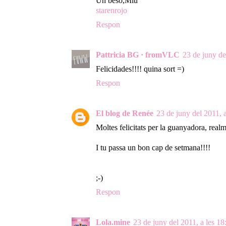
Un beso,Mlu
starenrojo
Respon
Pattricia BG · fromVLC
23 de juny de
Felicidades!!!! quina sort =)
Respon
El blog de Renée
23 de juny del 2011, 
Moltes felicitats per la guanyadora, realm
I tu passa un bon cap de setmana!!!!
;-)
Respon
Lola.mine
23 de juny del 2011, a les 18