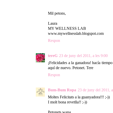
Mil petons,
Laura
MY WELLNESS LAB
www.mywellnesslab.blogspot.com
Respon
tereG
23 de juny del 2011, a les 9:00
¡Felicidades a la ganadora! hacía tiempo
aquí de nuevo. Petonet. Tere
Respon
Bum-Bum Ropa
23 de juny del 2011, a
Moltes Felicitats a la guanyadora!!! ;-))
I molt bona revetlla!! ;-))
Petonets wapa