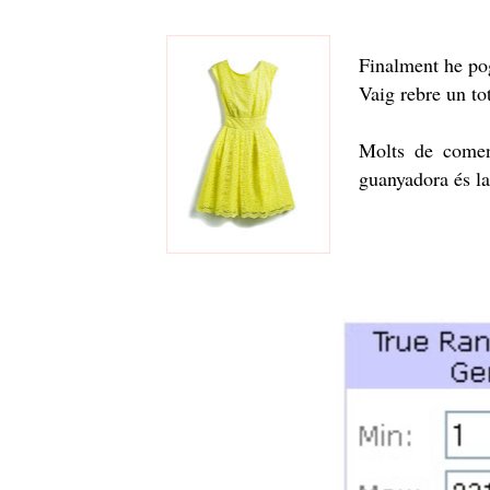
Finalment he pog
Vaig rebre un to
Molts de coment
guanyadora és 