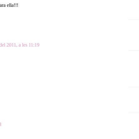
ra ella!!!
del 2011, a les 11:19
8