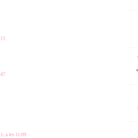
:15
:47
1, a les 11:09