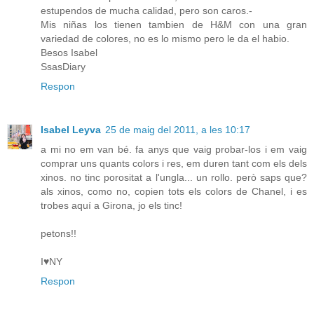
estupendos de mucha calidad, pero son caros.-
Mis niñas los tienen tambien de H&M con una gran
variedad de colores, no es lo mismo pero le da el habio.
Besos Isabel
SsasDiary
Respon
Isabel Leyva
25 de maig del 2011, a les 10:17
a mi no em van bé. fa anys que vaig probar-los i em vaig
comprar uns quants colors i res, em duren tant com els dels
xinos. no tinc porositat a l'ungla... un rollo. però saps que?
als xinos, como no, copien tots els colors de Chanel, i es
trobes aquí a Girona, jo els tinc!
petons!!
I♥NY
Respon