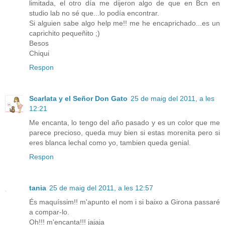
limitada, el otro día me dijeron algo de que en Bcn en
studio lab no sé que...lo podía encontrar.
Si alguien sabe algo help me!! me he encaprichado...es un
caprichito pequeñito ;)
Besos
Chiqui
Respon
Scarlata y el Señor Don Gato
25 de maig del 2011, a les
12:21
Me encanta, lo tengo del año pasado y es un color que me
parece precioso, queda muy bien si estas morenita pero si
eres blanca lechal como yo, tambien queda genial.
Respon
tania
25 de maig del 2011, a les 12:57
És maquíssim!! m'apunto el nom i si baixo a Girona passaré
a compar-lo.
Oh!!! m'encanta!!! jajaja