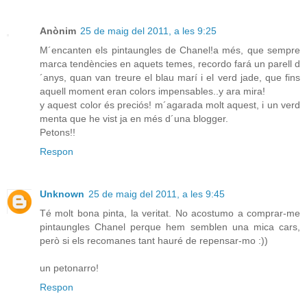
Anònim
25 de maig del 2011, a les 9:25
M´encanten els pintaungles de Chanel!a més, que sempre
marca tendències en aquets temes, recordo fará un parell d
´anys, quan van treure el blau marí i el verd jade, que fins
aquell moment eran colors impensables..y ara mira!
y aquest color és preciós! m´agarada molt aquest, i un verd
menta que he vist ja en més d´una blogger.
Petons!!
Respon
Unknown
25 de maig del 2011, a les 9:45
Té molt bona pinta, la veritat. No acostumo a comprar-me
pintaungles Chanel perque hem semblen una mica cars,
però si els recomanes tant hauré de repensar-mo :))
un petonarro!
Respon