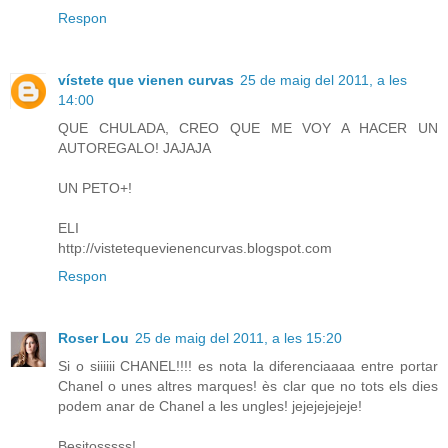
Respon
vístete que vienen curvas
25 de maig del 2011, a les
14:00
QUE CHULADA, CREO QUE ME VOY A HACER UN
AUTOREGALO! JAJAJA
UN PETO+!
ELI
http://vistetequevienencurvas.blogspot.com
Respon
Roser Lou
25 de maig del 2011, a les 15:20
Si o siiiiii CHANEL!!!! es nota la diferenciaaaa entre portar
Chanel o unes altres marques! ès clar que no tots els dies
podem anar de Chanel a les ungles! jejejejejeje!
Besitosssss!