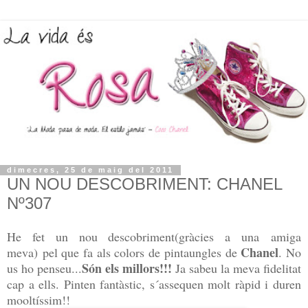
dimecres, 25 de maig del 2011
UN NOU DESCOBRIMENT: CHANEL
Nº307
He fet un nou descobriment(gràcies a una amiga
Chanel
meva) pel que fa als colors de pintaungles de
. No
Són els millors!!!
us ho penseu...
Ja sabeu la meva fidelitat
cap a ells. Pinten fantàstic, s´assequen molt ràpid i duren
mooltíssim!!