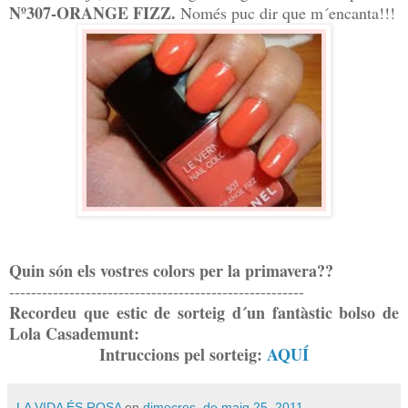
Nº307-ORANGE FIZZ.
Només puc dir que m´encanta!!!
Quin són els vostres colors per la primavera??
------------------------------------------------------
Recordeu que estic de sorteig d´un fantàstic bolso de
Lola Casademunt:
Intruccions pel sorteig:
AQUÍ
LA VIDA ÉS ROSA
en
dimecres, de maig 25, 2011