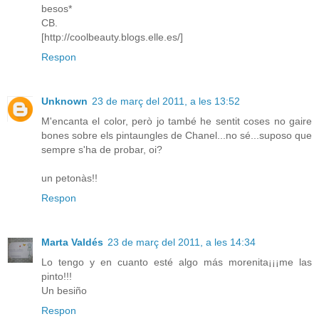
besos*
CB.
[http://coolbeauty.blogs.elle.es/]
Respon
Unknown
23 de març del 2011, a les 13:52
M'encanta el color, però jo també he sentit coses no gaire
bones sobre els pintaungles de Chanel...no sé...suposo que
sempre s'ha de probar, oi?
un petonàs!!
Respon
Marta Valdés
23 de març del 2011, a les 14:34
Lo tengo y en cuanto esté algo más morenita¡¡¡me las
pinto!!!
Un besiño
Respon