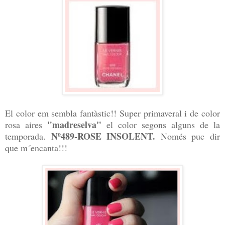
El color em sembla fantàstic!! Super primaveral i de color
"madreselva"
rosa aires
el color segons alguns de la
Nº489-ROSE INSOLENT.
temporada.
Només puc dir
que m´encanta!!!