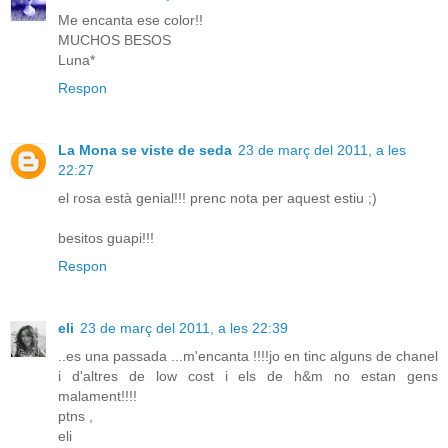
Me encanta ese color!!
MUCHOS BESOS
Luna*
Respon
La Mona se viste de seda
23 de març del 2011, a les
22:27
el rosa està genial!!! prenc nota per aquest estiu ;)
besitos guapi!!!
Respon
eli
23 de març del 2011, a les 22:39
..es una passada ...m'encanta !!!!jo en tinc alguns de chanel
i d'altres de low cost i els de h&m no estan gens
malament!!!!
ptns ,
eli