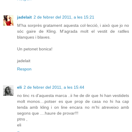
jadelait
2 de febrer del 2011, a les 15:21
M'ha sorprès gratament aquesta col·lecció, i això que jo no
sóc gaire de Kling. M'agrada molt el vestit de ratlles
blanques i blaves.
Un petonet bonica!
jadelait
Respon
eli
2 de febrer del 2011, a les 15:44
no tinc rs d'aquesta marca ..ii he de dir que hi han vestidets
molt monos....potser es que prop de casa no hi ha cap
tenda amb kling i on line encara no m'hi atreveixo amb
segons que ....haure de provar!!!
ptns ,
eli