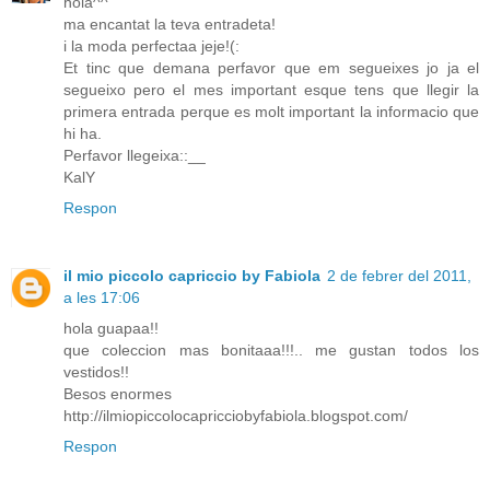
hola^^
ma encantat la teva entradeta!
i la moda perfectaa jeje!(:
Et tinc que demana perfavor que em segueixes jo ja el
segueixo pero el mes important esque tens que llegir la
primera entrada perque es molt important la informacio que
hi ha.
Perfavor llegeixa::__
KalY
Respon
il mio piccolo capriccio by Fabiola
2 de febrer del 2011,
a les 17:06
hola guapaa!!
que coleccion mas bonitaaa!!!.. me gustan todos los
vestidos!!
Besos enormes
http://ilmiopiccolocapricciobyfabiola.blogspot.com/
Respon