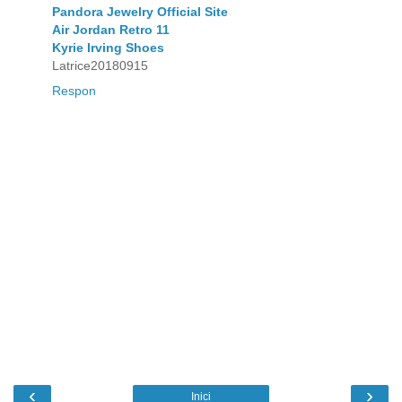
Pandora Jewelry Official Site
Air Jordan Retro 11
Kyrie Irving Shoes
Latrice20180915
Respon
‹
›
Inici