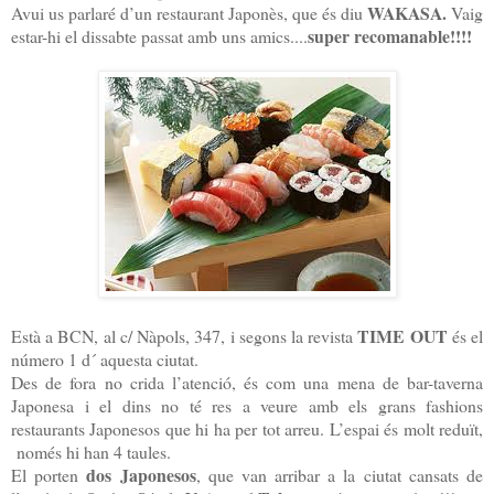
WAKASA.
Avui us parlaré d’un restaurant Japonès, que és diu
Vaig
super recomanable!!!!
estar-hi el dissabte passat amb uns amics....
TIME OUT
Està a BCN, al c/ Nàpols, 347, i segons la revista
és el
número
1 d´
aquesta ciutat.
Des de fora no crida l’atenció, és com una mena de bar-taverna
Japonesa i el dins no té res a veure amb els grans fashions
restaurants Japonesos que hi ha per tot arreu. L’espai és molt reduït,
només hi han 4 taules.
dos Japonesos
El porten
, que van arribar a la ciutat cansats de