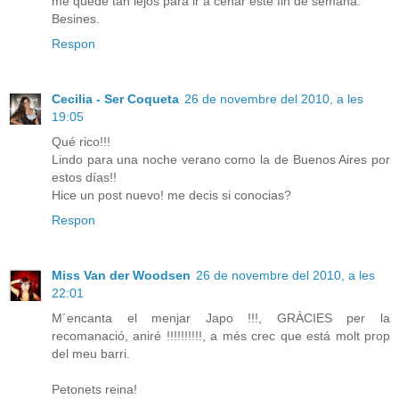
me quede tan lejos para ir a cenar este fin de semana.
Besines.
Respon
Cecilia - Ser Coqueta
26 de novembre del 2010, a les
19:05
Qué rico!!!
Lindo para una noche verano como la de Buenos Aires por
estos días!!
Hice un post nuevo! me decis si conocias?
Respon
Miss Van der Woodsen
26 de novembre del 2010, a les
22:01
M´encanta el menjar Japo !!!, GRÀCIES per la
recomanació, aniré !!!!!!!!!!, a més crec que está molt prop
del meu barri.
Petonets reina!