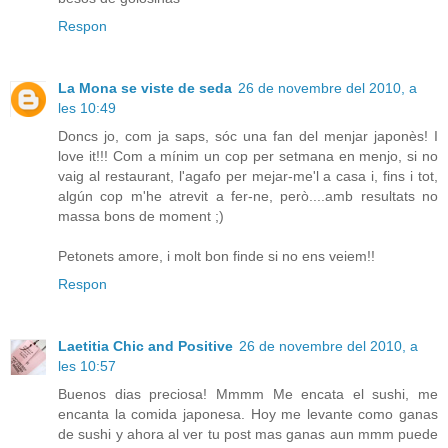
Respon
La Mona se viste de seda
26 de novembre del 2010, a
les 10:49
Doncs jo, com ja saps, sóc una fan del menjar japonès! I
love it!!! Com a mínim un cop per setmana en menjo, si no
vaig al restaurant, l'agafo per mejar-me'l a casa i, fins i tot,
algún cop m'he atrevit a fer-ne, però....amb resultats no
massa bons de moment ;)
Petonets amore, i molt bon finde si no ens veiem!!
Respon
Laetitia Chic and Positive
26 de novembre del 2010, a
les 10:57
Buenos dias preciosa! Mmmm Me encata el sushi, me
encanta la comida japonesa. Hoy me levante como ganas
de sushi y ahora al ver tu post mas ganas aun mmm puede