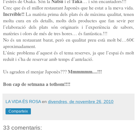
Natsu
Taka
l’estrès de Osaka. Són
la
i el
… i són encantadors!!!
Crec que és el millor restaurant Japonès que he estat a la meva vida.
Increïble!!
La matèria prima dels plats és de màxima qualitat, tenen
molta cura en els detalls, molts dels productes que fan sevir per
l’elaboració dels plats són originaris i l’experiència de sabors,
matèries i olors de més de tres hores… és fantàstica.!!!
No és un restaurant barat, però en qualitat preu està molt bé…60€
aproximadament.
L’únic problema d’aquest és el tema reserves, ja que l’espai és molt
reduït i s’ha de reservar amb temps d’antelació.
Mmmmmm....!!!
Us agraden el menjar Japonès???
Bon cap de setmana a tothom!!!!
LA VIDA ÉS ROSA
en
divendres, de novembre 26, 2010
Comparteix
33 comentaris: