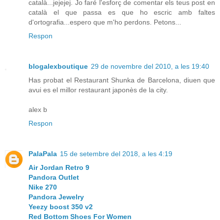
català...jejejej. Jo faré l'esforç de comentar els teus post en
català el que passa es que ho escric amb faltes
d'ortografia...espero que m'ho perdons. Petons...
Respon
blogalexboutique
29 de novembre del 2010, a les 19:40
Has probat el Restaurant Shunka de Barcelona, diuen que
avui es el millor restaurant japonès de la city.
alex b
Respon
PalaPala
15 de setembre del 2018, a les 4:19
Air Jordan Retro 9
Pandora Outlet
Nike 270
Pandora Jewelry
Yeezy boost 350 v2
Red Bottom Shoes For Women