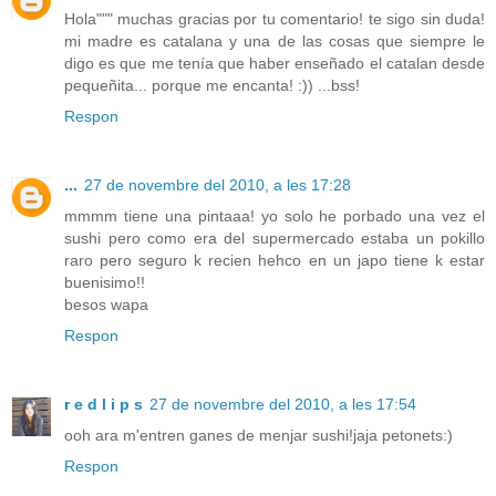
Hola""" muchas gracias por tu comentario! te sigo sin duda!
mi madre es catalana y una de las cosas que siempre le
digo es que me tenía que haber enseñado el catalan desde
pequeñita... porque me encanta! :)) ...bss!
Respon
...
27 de novembre del 2010, a les 17:28
mmmm tiene una pintaaa! yo solo he porbado una vez el
sushi pero como era del supermercado estaba un pokillo
raro pero seguro k recien hehco en un japo tiene k estar
buenisimo!!
besos wapa
Respon
r e d l i p s
27 de novembre del 2010, a les 17:54
ooh ara m'entren ganes de menjar sushi!jaja petonets:)
Respon