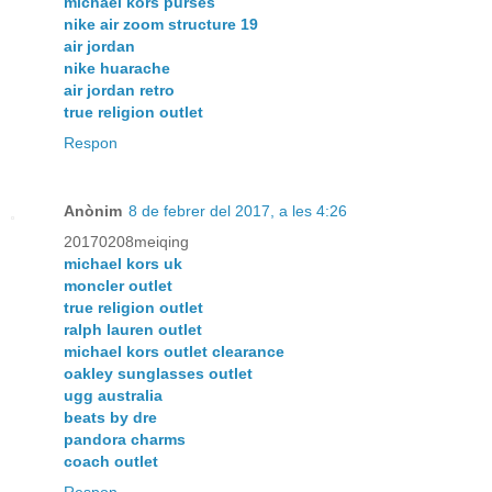
michael kors purses
nike air zoom structure 19
air jordan
nike huarache
air jordan retro
true religion outlet
Respon
Anònim
8 de febrer del 2017, a les 4:26
20170208meiqing
michael kors uk
moncler outlet
true religion outlet
ralph lauren outlet
michael kors outlet clearance
oakley sunglasses outlet
ugg australia
beats by dre
pandora charms
coach outlet