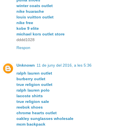
puma shoes
winter coats outlet
nike huarache
louis vuitton outlet
nike free
kobe 9 elite
michael kors outlet store
dddd1028
Respon
Unknown
11 de juny del 2016, a les 5:36
ralph lauren outlet
burberry outlet
true religion outlet
ralph lauren polo
lacoste shirts
true religion sale
reebok shoes
chrome hearts outlet
oakley sunglasses wholesale
mcm backpack