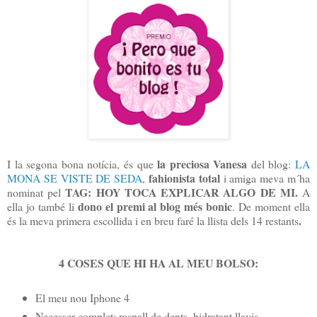
la preciosa Vanesa
I la segona bona notícia, és que
del blog:
LA
fahionista total
MONA SE VISTE DE SEDA
,
i amiga meva m´ha
TAG: HOY TOCA EXPLICAR ALGO DE MI.
nominat pel
A
dono el premi al blog més bonic
ella jo també li
. De moment ella
.
és la meva primera escollida i en breu faré la llista dels 14 restants
4 COSES QUE HI HA AL MEU BOLSO:
El meu nou Iphone 4
Necesser complet: raspall de dents, hidratant llavis,