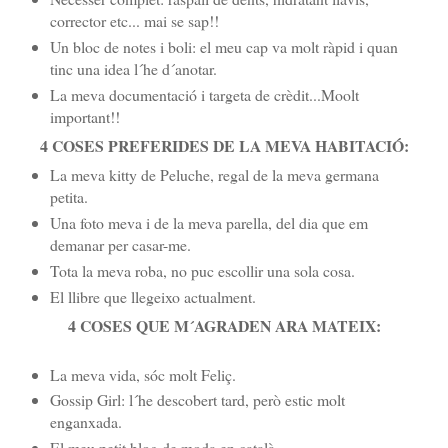
corrector etc... mai se sap!!
Un bloc de notes i boli: el meu cap va molt ràpid i quan
tinc una idea l´he d´anotar.
La meva documentació i targeta de crèdit...Moolt
important!!
4 COSES PREFERIDES DE LA MEVA HABITACIÓ:
La meva kitty de Peluche, regal de la meva germana
petita.
Una foto meva i de la meva parella, del dia que em
demanar per casar-me.
Tota la meva roba, no puc escollir una sola cosa.
El llibre que llegeixo actualment.
4 COSES QUE M´AGRADEN ARA MATEIX:
La meva vida, sóc molt Feliç.
Gossip Girl: l´he descobert tard, però estic molt
enganxada.
El meu petit blog de moda en català.