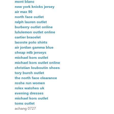
mont blanc
new york knicks jersey
air max 90
north face outlet
ralph lauren outlet
burberry outlet online
lululemon outlet online
cartier bracelet
lacoste polo shirts
air jordan gamma blue
cheap mlb jerseys
michael kors outlet
michael kors outlet online
christian louboutin shoes
tory burch outlet
the north face clearance
roshe run women
rolex watches uk
evening dresses
michael kors outlet
toms outlet
achang 0727