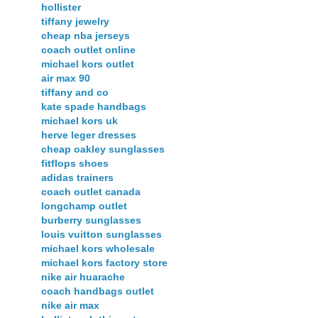
hollister
tiffany jewelry
cheap nba jerseys
coach outlet online
michael kors outlet
air max 90
tiffany and co
kate spade handbags
michael kors uk
herve leger dresses
cheap oakley sunglasses
fitflops shoes
adidas trainers
coach outlet canada
longchamp outlet
burberry sunglasses
louis vuitton sunglasses
michael kors wholesale
michael kors factory store
nike air huarache
coach handbags outlet
nike air max