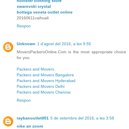
hollister clothing store
swarovski crystal
bottega veneta outlet online
20160611caihuali
Respon
Unknown
1 d’agost del 2016, a les 9:55
MoversPackersOnline.Com is the most appropriate choice
for you.
Packers and Movers
Packers and Movers Bangalore
Packers and Movers Hyderabad
Packers and Movers Delhi
Packers and Movers Chennai
Respon
raybanoutlet001
5 de setembre del 2016, a les 3:58
nike air zoom