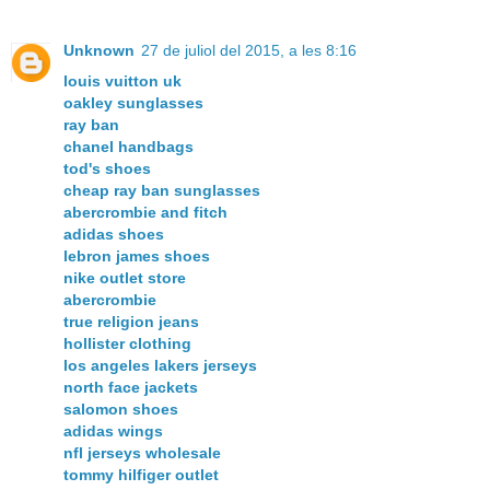
Unknown
27 de juliol del 2015, a les 8:16
louis vuitton uk
oakley sunglasses
ray ban
chanel handbags
tod's shoes
cheap ray ban sunglasses
abercrombie and fitch
adidas shoes
lebron james shoes
nike outlet store
abercrombie
true religion jeans
hollister clothing
los angeles lakers jerseys
north face jackets
salomon shoes
adidas wings
nfl jerseys wholesale
tommy hilfiger outlet