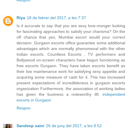
Respon
Riya
18 de febrer del 2017, a les 7:37
Is it accurate to say that you are sexy love-monger looking
for fascinating approaches to satisfy your charisma? On the
off chance that yes, Mumbai escort would your correct
decision. Gurgaon escorts office guarantee some additional
advantages which are normally phenomenal with the other
Indian escorts. Countless Escorts , TV performers and
Bollywood on-screen characters have begun functioning as
free escorts Gurgaon. They have taken escorts benefit as
their low maintenance work for satisfying sexy appetite and
acquiring some measure of cash for it. This has increased
present expectations of incredibleness in gurgaon escorts
organization Furthermore, the association of working ladies
has given the business a noteworthy lift.
independent
escorts in Gurgaon
Respon
Sandeep saini
26 de juny del 2017, a les 8:52