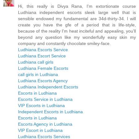
Hi, this really is Divya Rana, I'm extortionate course
Ludhiana independent escorts sleek large well that is
sensible endowed my fundamental are 34d-thirty-34. I will
create you have the gfe of a period that is life-style,
because of the reality I'm heat inciteful and appealing, you'll
beyond any question like my wonderfully easy skin my
company and constantly chocolate smiley-face.
Ludhiana Escorts Service
Ludhiana Escort Service
Ludhiana call girls
Ludhiana Female Escorts
call girls in Ludhiana
Ludhiana Escorts Agency
Ludhiana Independent Escorts
Escorts in Ludhiana
Escorts Service in Ludhiana
VIP Escorts in Ludhiana
Independent Escorts in Ludhiana
Escorts in Ludhiana
Escorts Agency in Ludhiana
VIP Escort in Ludhiana
Ludhiana Escorts Services