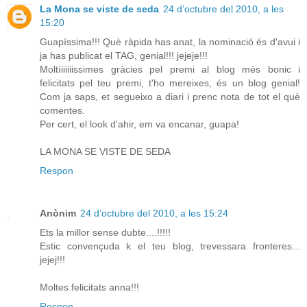
La Mona se viste de seda
24 d’octubre del 2010, a les
15:20
Guapíssima!!! Què ràpida has anat, la nominació és d'avui i
ja has publicat el TAG, genial!!! jejeje!!!
Moltíiiiiiissimes gràcies pel premi al blog més bonic i
felicitats pel teu premi, t'ho mereixes, és un blog genial!
Com ja saps, et segueixo a diari i prenc nota de tot el què
comentes.
Per cert, el look d'ahir, em va encanar, guapa!
LA MONA SE VISTE DE SEDA
Respon
Anònim
24 d’octubre del 2010, a les 15:24
Ets la millor sense dubte....!!!!!
Estic convençuda k el teu blog, trevessara fronteres...
jejej!!!
Moltes felicitats anna!!!
Respon