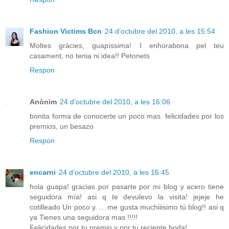
Fashion Victims Bcn
24 d’octubre del 2010, a les 15:54
Moltes gràcies, guapíssima! I enhorabona pel teu
casament, no tenia ni idea!! Petonets
Respon
Anònim
24 d’octubre del 2010, a les 16:06
bonita forma de conocerte un poco mas. felicidades por los
premios, un besazo
Respon
encarni
24 d’octubre del 2010, a les 16:45
hola guapa! gracias por pasarte por mi blog y acero tiene
seguidora mía! asi q te devulevo la visita! jejeje he
cotilleado Un poco y. ... me gusta muchiiisimo tú blog!! asi q
ya Tienes una seguidora mas !!!!!
Felicidades por tu premio y por tu reciente boda!