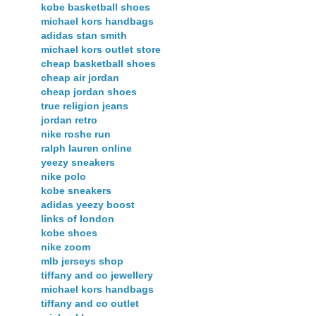
kobe basketball shoes
michael kors handbags
adidas stan smith
michael kors outlet store
cheap basketball shoes
cheap air jordan
cheap jordan shoes
true religion jeans
jordan retro
nike roshe run
ralph lauren online
yeezy sneakers
nike polo
kobe sneakers
adidas yeezy boost
links of london
kobe shoes
nike zoom
mlb jerseys shop
tiffany and co jewellery
michael kors handbags
tiffany and co outlet